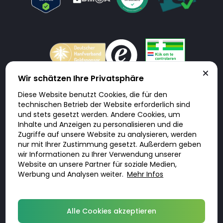
Wir schätzen Ihre Privatsphäre
Diese Website benutzt Cookies, die für den
Doktorabc.com ist eine Vermittlungsplattform. Doktorabc ist ausdrücklich
technischen Betrieb der Website erforderlich sind
keine Internetapotheke. Doktorabc bietet keine Medikamente oder
sonstige Produkte an oder liefert diese. Jegliche Informationen zu
und stets gesetzt werden. Andere Cookies, um
Produkten, Medikamenten und Preisen auf der Internetseite beinhalten
Inhalte und Anzeigen zu personalisieren und die
kein Angebot von Doktorabc an Sie. Für die Einhaltung der in Ihrem Land
geltenden Gesetze und sonstigen Rechtsvorschriften sind Sie als Nutzer
Zugriffe auf unsere Website zu analysieren, werden
selbst verantwortlich. Die Nutzung unseres Services auf Doktorabc durch
Sie erfolgt auf eigenes Risiko und in eigener Verantwortung. Sie erklären,
nur mit Ihrer Zustimmung gesetzt. Außerdem geben
diese Internetseite aus eigener Initiative zu besuchen und zu nutzen.
wir Informationen zu Ihrer Verwendung unserer
Website an unsere Partner für soziale Medien,
Werbung und Analysen weiter.
Mehr Infos
© 2026 DoktorABC.com
Alle Cookies akzeptieren