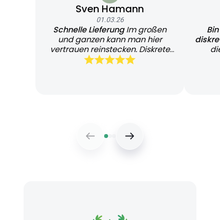
Sven Hamann
01.03.26
Schnelle Lieferung
Im großen
Bin
und ganzen kann man hier
diskr
vertrauen reinstecken. Diskrete
di
und schnelle Lieferung
Bearb