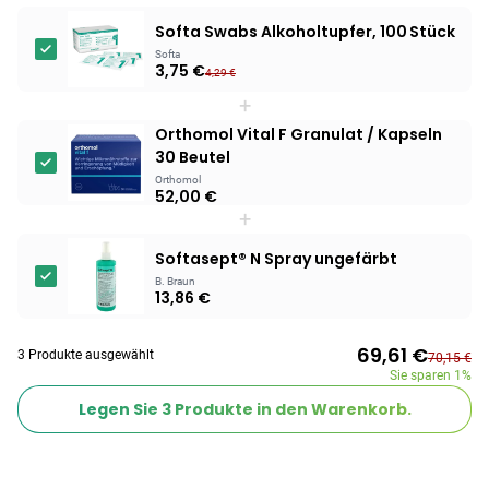
Softa Swabs Alkoholtupfer, 100 Stück
Softa
3,75 €
4,29 €
+
Orthomol Vital F Granulat / Kapseln
30 Beutel
Orthomol
52,00 €
+
Softasept® N Spray ungefärbt
B. Braun
13,86 €
69,61 €
3 Produkte ausgewählt
70,15 €
Sie sparen
1%
Legen Sie
3
Produkte in den Warenkorb.