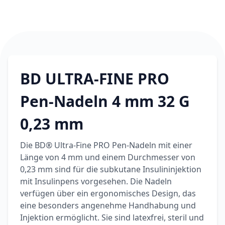
6,74 €
7,49 €
-10%
BEAUTY & PFLEGE
La Roche-Posay
LIPIKAR Baume
17,31 €
Light AP+M
19,90 €
-13%
BEAUTY & PFLEGE
Dexeryl
BD ULTRA-FINE PRO
Pflegecreme für
5,91 €
die ganze Familie
Pen-Nadeln 4 mm 32 G
6,35 €
-7%
BEAUTY & PFLEGE
0,23 mm
Linola Forte
Shampoo für
12,28 €
juckende, trockene
16,37 €
-25%
Die BD® Ultra-Fine PRO Pen-Nadeln mit einer
oder zu
Länge von 4 mm und einem Durchmesser von
ARZNEIMITTEL & GESUNDHEIT
Schuppenflechte
Vagisan Milchsäure
0,23 mm sind für die subkutane Insulininjektion
neigende Kopfhaut
– Zäpfchen zur
mit Insulinpens vorgesehen. Die Nadeln
12,89 €
pH-Wert-
17,47 €
-26%
verfügen über ein ergonomisches Design, das
Stabilisierung
ARZNEIMITTEL & GESUNDHEIT
eine besonders angenehme Handhabung und
OHROPAX® Classic
Injektion ermöglicht. Sie sind latexfrei, steril und