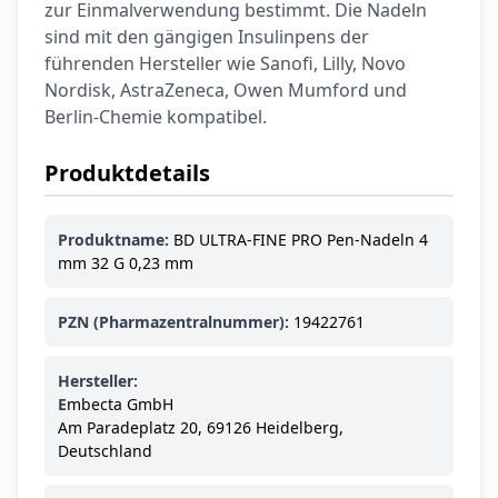
Ohrstöpsel
zur Einmalverwendung bestimmt. Die Nadeln
3,79 €
3,95 €
-4%
sind mit den gängigen Insulinpens der
ARZNEIMITTEL & GESUNDHEIT
führenden Hersteller wie Sanofi, Lilly, Novo
Softa Swabs
Nordisk, AstraZeneca, Owen Mumford und
Alkoholtupfer,
Berlin-Chemie kompatibel.
3,75 €
100 Stück
4,29 €
-13%
ARZNEIMITTEL & GESUNDHEIT
Produktdetails
Lefax® extra
Kautabletten
7,69 €
Produktname:
BD ULTRA-FINE PRO Pen-Nadeln 4
8,09 €
-5%
mm 32 G 0,23 mm
ARZNEIMITTEL & GESUNDHEIT
Hametum
Hämorrhoidensalbe:
PZN (Pharmazentralnummer):
19422761
12,04 €
Bei Hämorrhoiden
12,95 €
-7%
& Juckreiz
Hersteller:
E
mbecta GmbH
Nach Marke kaufen
Am Paradeplatz 20, 69126 Heidelberg,
Deutschland