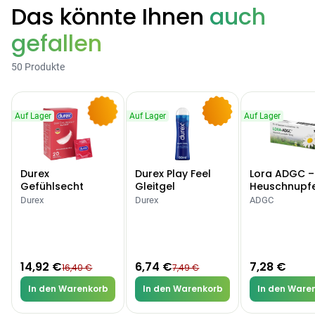
Das könnte Ihnen
auch
Categories
gefallen
50 Produkte
Testzentrum
Arzneimittel
Hygiene &
Baby &
Sanitätshaus
Auf Lager
Auf Lager
Auf Lager
&
Haushalt
Familie
-9%
-10%
Gesundheit
Durex
Durex Play Feel
Lora ADGC –
Products
Gefühlsecht
Gleitgel
Heuschnupf
Classic Kondome
Allergien
ARZNEIMITTEL & GESUNDHEIT
Durex
Durex
ADGC
Durex Gefühlsecht
Classic Kondome
14,92 €
16,40 €
-9%
14,92 €
6,74 €
7,28 €
ARZNEIMITTEL & GESUNDHEIT
16,40 €
7,49 €
Durex Play Feel
In den Warenkorb
In den Warenkorb
In den Ware
Gleitgel