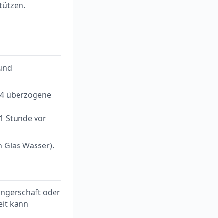
tützen.
 und
 4 überzogene
 1 Stunde vor
n Glas Wasser).
angerschaft oder
eit kann