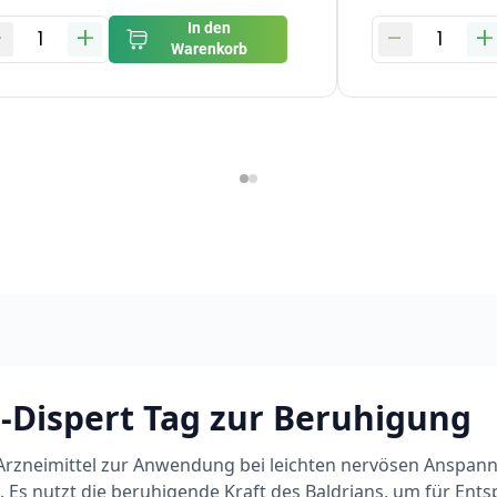
-
+
-
+
In den
1
1
Warenkorb
-Dispert Tag zur Beruhigung
s Arzneimittel zur Anwendung bei leichten nervösen Anspan
 Es nutzt die beruhigende Kraft des Baldrians, um für En