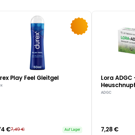
-10%
rex Play Feel Gleitgel
Lora ADGC 
Heuschnupf
ex
ADGC
74 €
7,28 €
7,49 €
Auf Lager