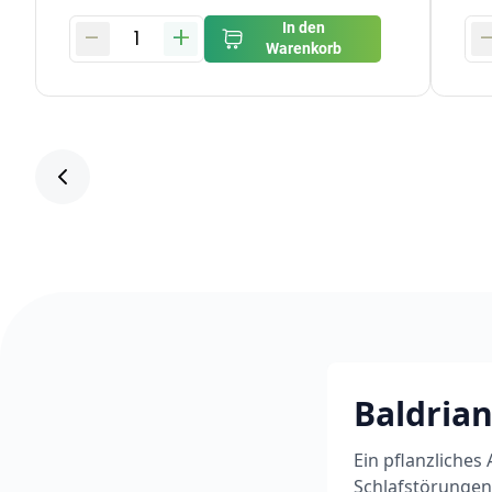
-
+
In den
1
Warenkorb
Baldrian
Ein pflanzliche
Schlafstörungen.