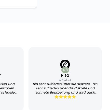
4.8
n
Rita
04.03.26
oßen und
Bin sehr zufrieden über die diskrete…
Bin
ertrauen
sehr zufrieden über die diskrete und
 schnelle
schnelle Bearbeitung und wird auch
sehr schnell geliefert, kann es jedem
empfehlen und werde es auch
weiterhin nutzen