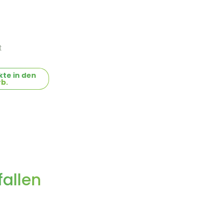
t
te in den
b.
allen