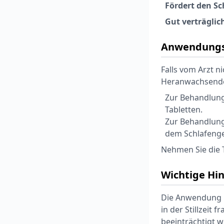
Fördert den Sc
Gut verträglic
Anwendungs
Falls vom Arzt n
Heranwachsende 
Zur Behandlung
Tabletten.
Zur Behandlung
dem Schlafeng
Nehmen Sie die T
Wichtige Hi
Die Anwendung b
in der Stillzeit
beeinträchtigt w