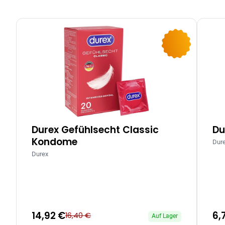
-9%
Durex Gefühlsecht Classic
Du
Kondome
Dur
Durex
14,92 €
6,
16,40 €
Auf Lager