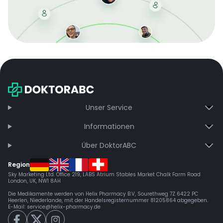
Mit der kostenlosen DMCC-Mitgliedschaft sparen Sie
bei jeder Bestellung, erhalten schnelle Lieferung und
exklusive Updates – dauerhaft ohne Gebühren.
Jetzt beitreten
Unser Service
Informationen
Über DoktorABC
Region
Sky Marketing Ltd. Office 219, LABS Atrium Stables Market Chalk Farm Road
London, UK, NW1 8AH
Die Medikamente werden von Helix Pharmacy B.V, Sourethweg 7Z 6422 PC
Heerlen, Niederlande, mit der Handelsregisternummer 81205864 abgegeben.
E-Mail:
service@helix-pharmacy.de