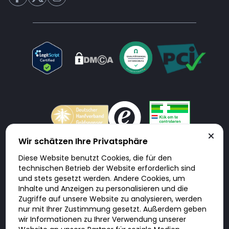
Wir schätzen Ihre Privatsphäre
Diese Website benutzt Cookies, die für den
Doktorabc.com ist eine Vermittlungsplattform. Doktorabc ist ausdrücklich
technischen Betrieb der Website erforderlich sind
keine Internetapotheke. Doktorabc bietet keine Medikamente oder
sonstige Produkte an oder liefert diese. Jegliche Informationen zu
und stets gesetzt werden. Andere Cookies, um
Produkten, Medikamenten und Preisen auf der Internetseite beinhalten
Inhalte und Anzeigen zu personalisieren und die
kein Angebot von Doktorabc an Sie. Für die Einhaltung der in Ihrem Land
geltenden Gesetze und sonstigen Rechtsvorschriften sind Sie als Nutzer
Zugriffe auf unsere Website zu analysieren, werden
selbst verantwortlich. Die Nutzung unseres Services auf Doktorabc durch
nur mit Ihrer Zustimmung gesetzt. Außerdem geben
Sie erfolgt auf eigenes Risiko und in eigener Verantwortung. Sie erklären,
diese Internetseite aus eigener Initiative zu besuchen und zu nutzen.
wir Informationen zu Ihrer Verwendung unserer