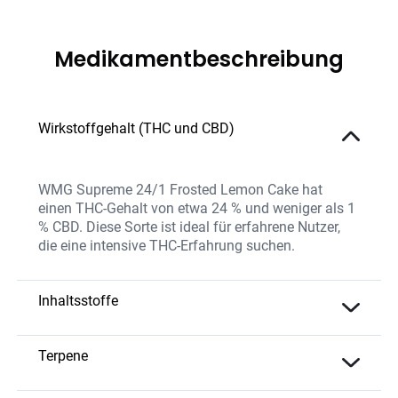
Medikamentbeschreibung
Wirkstoffgehalt (THC und CBD)
WMG Supreme 24/1 Frosted Lemon Cake hat
einen THC-Gehalt von etwa 24 % und weniger als 1
% CBD. Diese Sorte ist ideal für erfahrene Nutzer,
die eine intensive THC-Erfahrung suchen.
Inhaltsstoffe
Die Sorte bietet eine hohe THC-Konzentration und
eine einzigartige Mischung natürlicher Terpene, die
Terpene
das zitrusartige, süße Aroma und die vielseitige
Limonen
– Frisch und zitrusartig;
Wirkung verstärken. Frosted Lemon Cake wird ohne