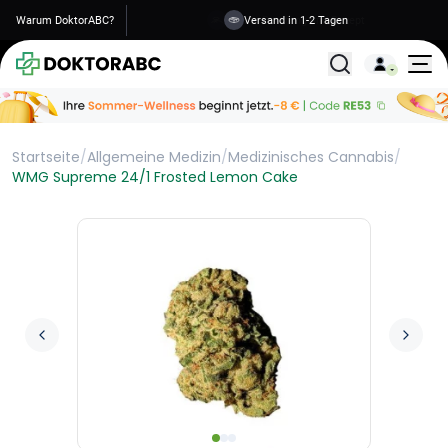
Warum DoktorABC?
Versand in 1-2 Tagen
Alle Behandlunge
Startseite
/
Allgemeine Medizin
/
Medizinisches Cannabis
/
WMG Supreme 24/1 Frosted Lemon Cake