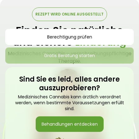
REZEPT WIRD ONLINE AUSGESTELLT
Finden Sie natürliche
Berechtigung prüfen
und sichere
Linderung
Medizinisches Cannabis – verschreibungspflichtige
Gratis Beratung starten
Therapie.
Sind Sie es leid, alles andere
auszuprobieren?
Medizinisches Cannabis kann ärztlich verordnet
werden, wenn bestimmte Voraussetzungen erfüllt
sind.
Behandlungen entdecken