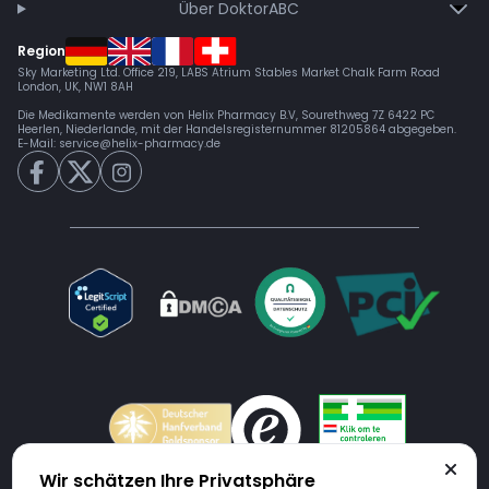
Über DoktorABC
Region
Sky Marketing Ltd. Office 219, LABS Atrium Stables Market Chalk Farm Road
London, UK, NW1 8AH
Die Medikamente werden von Helix Pharmacy B.V, Sourethweg 7Z 6422 PC
Heerlen, Niederlande, mit der Handelsregisternummer 81205864 abgegeben.
E-Mail:
service@helix-pharmacy.de
Wir schätzen Ihre Privatsphäre