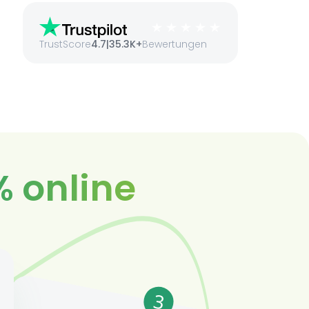
TrustScore
4.7
|
35.3K+
Bewertungen
% online
3