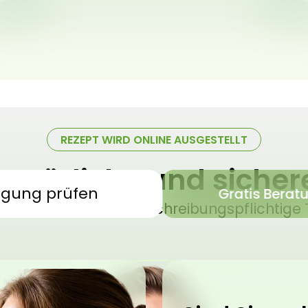
REZEPT WIRD ONLINE AUSGESTELLT
 natürliche und siche
igung prüfen
Gratis Berat
sches Cannabis – verschreibungspflichtige 