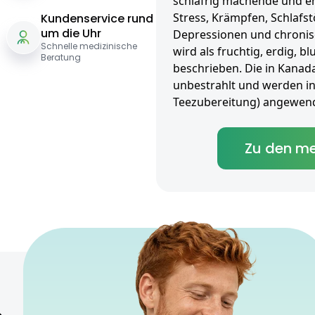
schläfrig machende und e
Stress, Krämpfen, Schlafst
Kundenservice rund
um die Uhr
Depressionen und chronis
Schnelle medizinische
wird als fruchtig, erdig, b
Beratung
beschrieben. Die in Kanad
unbestrahlt und werden inha
Teezubereitung) angewend
Zu den me