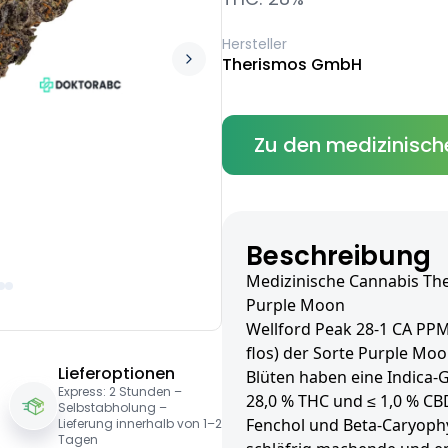
Hersteller
Therismos GmbH
Zu den medizinisch
Beschreibung
Medizinische Cannabis The
Purple Moon
Wellford Peak 28-1 CA PPM
flos) der Sorte Purple Mo
Lieferoptionen
Blüten haben eine Indica-
Express: 2 Stunden –
28,0 % THC und ≤ 1,0 % CB
Selbstabholung –
Fenchol und Beta-Caryophyl
Lieferung innerhalb von 1–2
Tagen