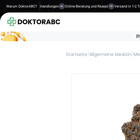
Diskrete, qualifizierte Behandlungen
Warum DoktorABC?
Online-Beratung und Rezept
Versand in 1-2 Ta
Startseite
/
Allgemeine Medizin
/
Me