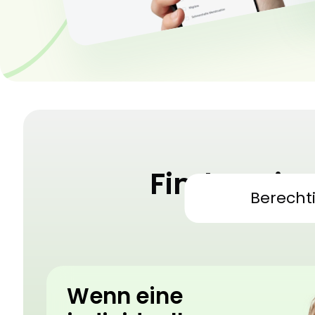
Finden Sie
Berecht
Medizini
Wenn eine