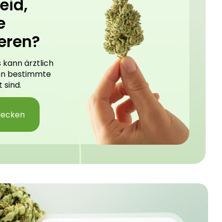
eid,
e
eren?
 kann ärztlich
nn bestimmte
 sind.
decken