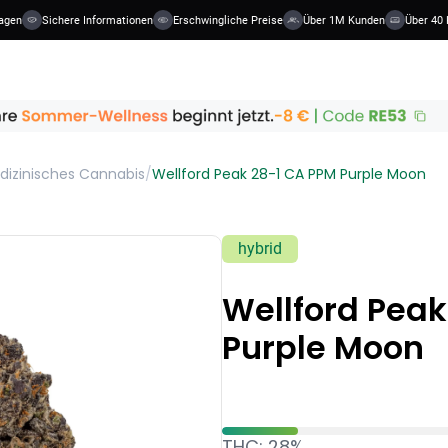
gen
Sichere Informationen
Erschwingliche Preise
Über 1M Kunden
Über 40 K
dizinisches Cannabis
/
Wellford Peak 28-1 CA PPM Purple Moon
hybrid
Wellford Peak
Purple Moon
THC: 28%