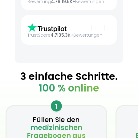
Bewertung
4.78
|
19.5K+
Bewertungen
TrustScore
4.7
|
35.3K+
Bewertungen
3 einfache Schritte.
100 % online
1
Füllen Sie den
medizinischen
Fragebogen aus