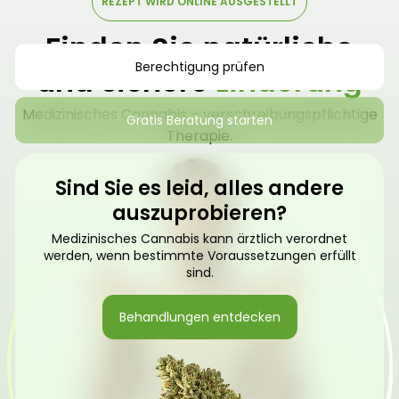
REZEPT WIRD ONLINE AUSGESTELLT
Finden Sie natürliche
Berechtigung prüfen
und sichere
Linderung
Medizinisches Cannabis – verschreibungspflichtige
Gratis Beratung starten
Therapie.
Sind Sie es leid, alles andere
auszuprobieren?
Medizinisches Cannabis kann ärztlich verordnet
werden, wenn bestimmte Voraussetzungen erfüllt
sind.
Behandlungen entdecken