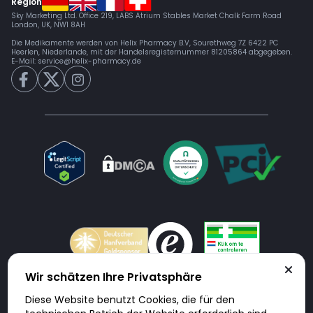
Region
Sky Marketing Ltd. Office 219, LABS Atrium Stables Market Chalk Farm Road
London, UK, NW1 8AH
Die Medikamente werden von Helix Pharmacy B.V, Sourethweg 7Z 6422 PC
Heerlen, Niederlande, mit der Handelsregisternummer 81205864 abgegeben.
E-Mail:
service@helix-pharmacy.de
Wir schätzen Ihre Privatsphäre
Diese Website benutzt Cookies, die für den
Doktorabc.com ist eine Vermittlungsplattform. Doktorabc ist ausdrücklich