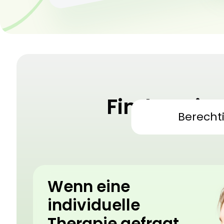
Finden Sie
Berecht
Medizini
Wenn eine
individuelle
Therapie gefragt