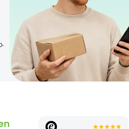
O-
en