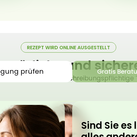
REZEPT WIRD ONLINE AUSGESTELLT
 natürliche und siche
igung prüfen
Gratis Berat
sches Cannabis – verschreibungspflichtige 
Sind Sie es l
alles ander