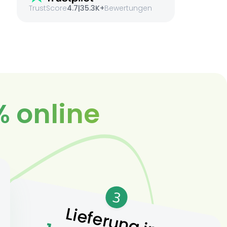
TrustScore
4.7
|
35.3K+
Bewertungen
% online
3
Lieferung in