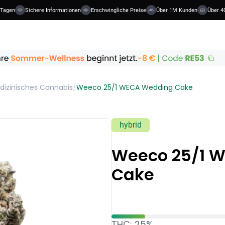
Tagen
Sichere Informationen
Erschwingliche Preise
Über 1M Kunden
Über 40
dizinisches Cannabis
/
Weeco 25/1 WECA Wedding Cake
hybrid
Weeco 25/1 
Cake
THC: 25%