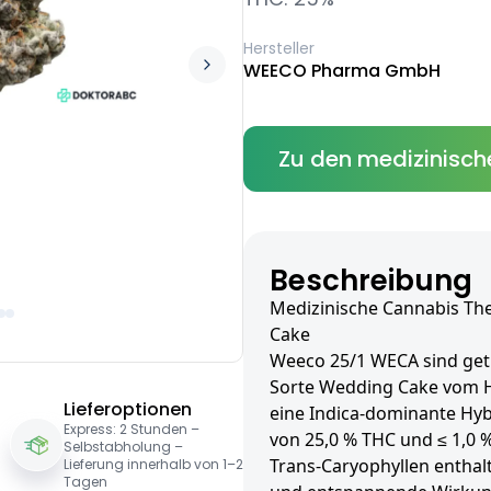
Hersteller
WEECO Pharma GmbH
Zu den medizinisch
Beschreibung
Medizinische Cannabis Th
Cake
Weeco 25/1 WECA sind getr
Sorte Wedding Cake vom H
Lieferoptionen
eine Indica-dominante Hyb
Express: 2 Stunden –
von 25,0 % THC und ≤ 1,0 
Selbstabholung –
Trans-Caryophyllen enthalt
Lieferung innerhalb von 1–2
Tagen