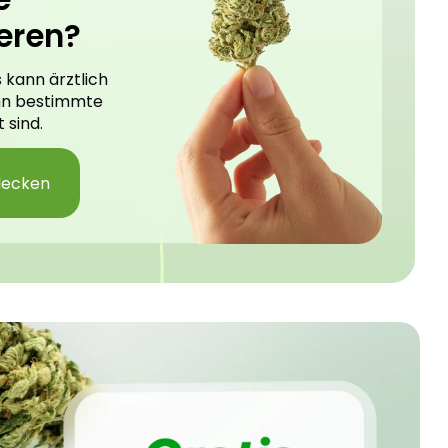
eren?
 kann ärztlich
nn bestimmte
 sind.
decken