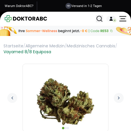
Warum DoktorABC?
Versand in 1-2 Tagen
Alle Behandlunge
Startseite
/
Allgemeine Medizin
/
Medizinisches Cannabis
/
Vayamed 8/8 Equiposa