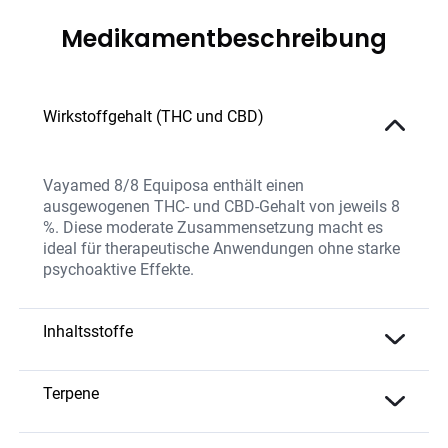
Medikamentbeschreibung
Wirkstoffgehalt (THC und CBD)
Vayamed 8/8 Equiposa enthält einen
ausgewogenen THC- und CBD-Gehalt von jeweils 8
%. Diese moderate Zusammensetzung macht es
ideal für therapeutische Anwendungen ohne starke
psychoaktive Effekte.
Inhaltsstoffe
Die Sorte kombiniert moderate THC- und CBD-
Werte sowie natürliche Terpene, die ein
Terpene
ausgewogenes Aromaprofil und therapeutische
Myrcen
– Beruhigend; fördert körperliche
Vorteile bieten. Equiposa wird ohne Zusatzstoffe