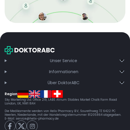
Mit der kostenlosen DMCC-Mitgliedschaft sparen Sie
bei jeder Bestellung, erhalten schnelle Lieferung und
exklusive Updates – dauerhaft ohne Gebühren.
Jetzt beitreten
Unser Service
Informationen
Über DoktorABC
Region
Sky Marketing Ltd. Office 219, LABS Atrium Stables Market Chalk Farm Road
London, UK, NW1 8AH
Die Medikamente werden von Helix Pharmacy B.V, Sourethweg 7Z 6422 PC
Heerlen, Niederlande, mit der Handelsregisternummer 81205864 abgegeben.
E-Mail:
service@helix-pharmacy.de