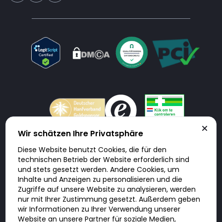
Wir schätzen Ihre Privatsphäre
Diese Website benutzt Cookies, die für den
Doktorabc.com ist eine Vermittlungsplattform. Doktorabc ist ausdrücklich
technischen Betrieb der Website erforderlich sind
keine Internetapotheke. Doktorabc bietet keine Medikamente oder
sonstige Produkte an oder liefert diese. Jegliche Informationen zu
und stets gesetzt werden. Andere Cookies, um
Produkten, Medikamenten und Preisen auf der Internetseite beinhalten
Inhalte und Anzeigen zu personalisieren und die
kein Angebot von Doktorabc an Sie. Für die Einhaltung der in Ihrem Land
geltenden Gesetze und sonstigen Rechtsvorschriften sind Sie als Nutzer
Zugriffe auf unsere Website zu analysieren, werden
selbst verantwortlich. Die Nutzung unseres Services auf Doktorabc durch
nur mit Ihrer Zustimmung gesetzt. Außerdem geben
Sie erfolgt auf eigenes Risiko und in eigener Verantwortung. Sie erklären,
diese Internetseite aus eigener Initiative zu besuchen und zu nutzen.
wir Informationen zu Ihrer Verwendung unserer
Website an unsere Partner für soziale Medien,