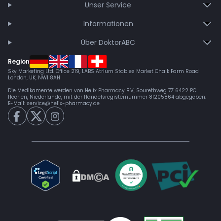
Unser Service
Informationen
Über DoktorABC
Region
Sky Marketing Ltd. Office 219, LABS Atrium Stables Market Chalk Farm Road
London, UK, NW1 8AH
Die Medikamente werden von Helix Pharmacy B.V, Sourethweg 7Z 6422 PC
Heerlen, Niederlande, mit der Handelsregisternummer 81205864 abgegeben.
E-Mail:
service@helix-pharmacy.de