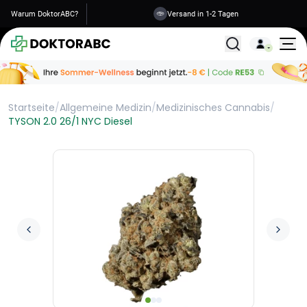
Warum DoktorABC?
Versand in 1-2 Tagen
Alle Behandlunge
Startseite
/
Allgemeine Medizin
/
Medizinisches Cannabis
/
TYSON 2.0 26/1 NYC Diesel