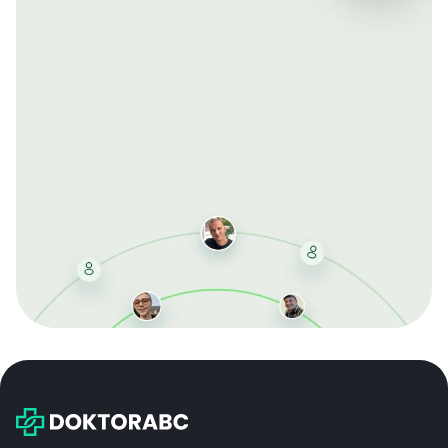
Mit der kostenlosen DMCC-Mitgliedschaft sparen Sie
bei jeder Bestellung, erhalten schnelle Lieferung und
exklusive Updates – dauerhaft ohne Gebühren.
Jetzt beitreten