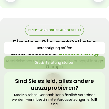
REZEPT WIRD ONLINE AUSGESTELLT
Finden Sie natürliche
Berechtigung prüfen
und sichere
Linderung
Medizinisches Cannabis – verschreibungspflichtige
Gratis Beratung starten
Therapie.
Sind Sie es leid, alles andere
auszuprobieren?
Medizinisches Cannabis kann ärztlich verordnet
werden, wenn bestimmte Voraussetzungen erfüllt
sind.