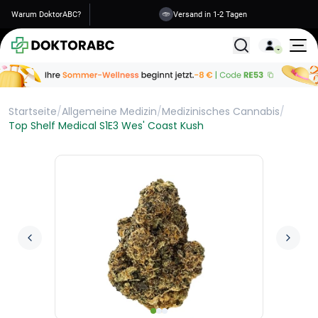
Warum DoktorABC?
Versand in 1-2 Tagen
Alle Behandlunge
Startseite
/
Allgemeine Medizin
/
Medizinisches Cannabis
/
Top Shelf Medical S1E3 Wes' Coast Kush