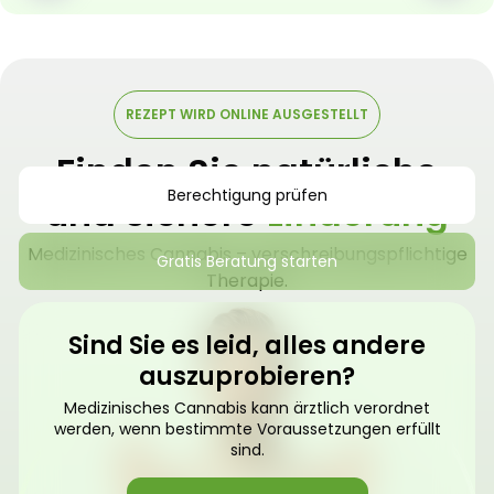
REZEPT WIRD ONLINE AUSGESTELLT
Finden Sie natürliche
Berechtigung prüfen
und sichere
Linderung
Medizinisches Cannabis – verschreibungspflichtige
Gratis Beratung starten
Therapie.
Sind Sie es leid, alles andere
auszuprobieren?
Medizinisches Cannabis kann ärztlich verordnet
werden, wenn bestimmte Voraussetzungen erfüllt
sind.