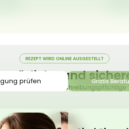
REZEPT WIRD ONLINE AUSGESTELLT
 natürliche und siche
igung prüfen
Gratis Berat
sches Cannabis – verschreibungspflichtige 