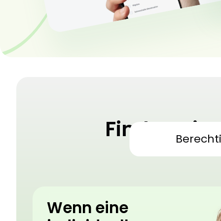
Finden Sie
Berecht
Medizini
Wenn eine