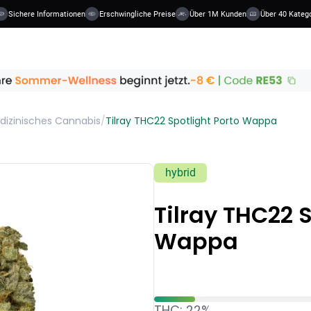
Sichere Informationen
Erschwingliche Preise
Über 1M Kunden
Über 40 Kategor
dizinisches Cannabis
/
Tilray THC22 Spotlight Porto Wappa
hybrid
Tilray THC22 S
Wappa
THC: 22%