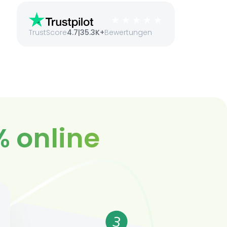
TrustScore
4.7
|
35.3K+
Bewertungen
% online
3