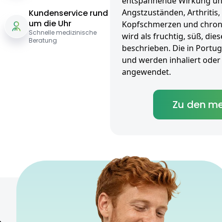
entspannende Wirkung und
Angstzuständen, Arthritis,
Kundenservice rund
um die Uhr
Kopfschmerzen und chron
Schnelle medizinische
wird als fruchtig, süß, dies
Beratung
beschrieben. Die in Portug
und werden inhaliert oder o
angewendet.
Zu den me