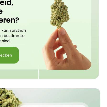
eid,
e
eren?
 kann ärztlich
nn bestimmte
 sind.
decken