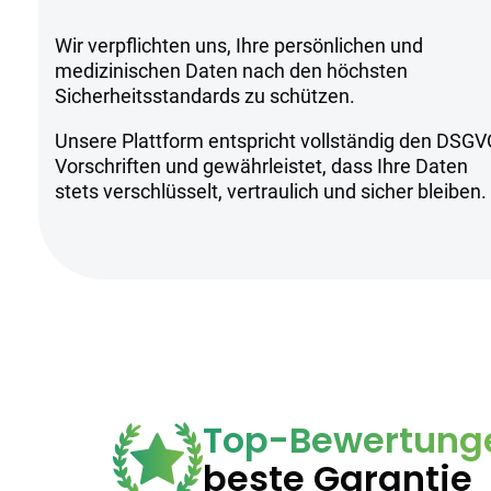
Sicherheitsh
Wir verpflichten uns, Ihre persönlichen und
medizinischen Daten nach den höchsten
Sicherheitsstandards zu schützen.
Kühl und trocken lagern
Unsere Plattform entspricht vollständig den DSGV
Geeignet für moderate und erfahren
Vorschriften und gewährleistet, dass Ihre Daten
Anwendung unter ärztlicher Aufsich
stets verschlüsselt, vertraulich und sicher bleiben.
Top-Bewertung
beste Garantie