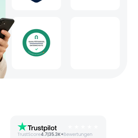
TrustScore
4.7
|
35.3K+
Bewertungen