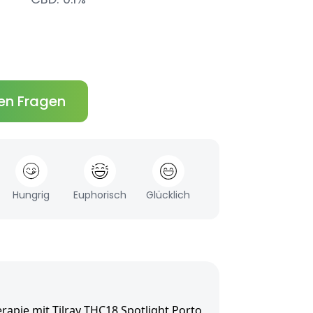
en Fragen
Hungrig
Euphorisch
Glücklich
rapie mit Tilray THC18 Spotlight Porto