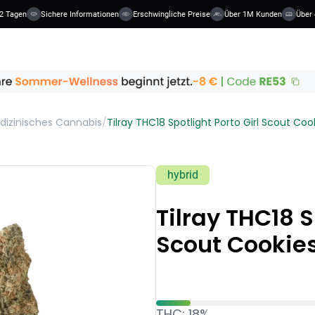
2 Tagen
Sichere Informationen
Erschwingliche Preise
Über 1M Kunden
Über 4
dizinisches Cannabis
/
Tilray THC18 Spotlight Porto Girl Scout Coo
hybrid
Tilray THC18 S
Scout Cookie
THC: 18%