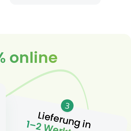
% online
3
Lieferung in
1–2 Werktagen.