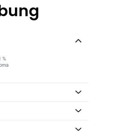
ibung
1 %
Aroma
 das