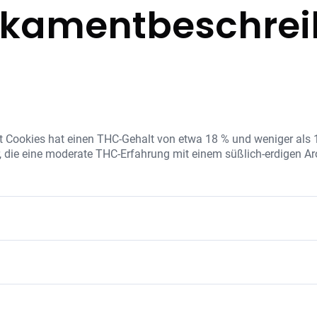
kamentbeschre
ut Cookies hat einen THC-Gehalt von etwa 18 % und weniger als 
er, die eine moderate THC-Erfahrung mit einem süßlich-erdigen 
onzentration sowie eine natürliche Mischung aus Terpenen, die
e unterstützen. Porto Girl Scout Cookies wird ohne Zusatzstoffe
 entzündungshemmend
immung
örperliche Entspannung