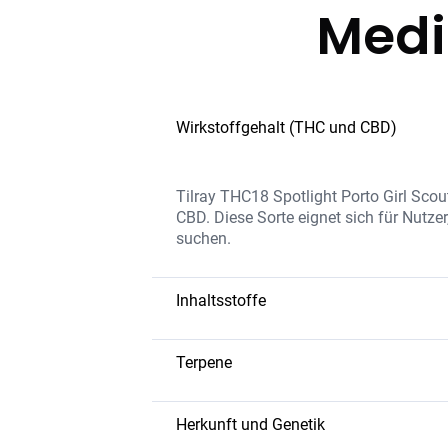
Medi
Wirkstoffgehalt (THC und CBD)
Tilray THC18 Spotlight Porto Girl Sco
CBD. Diese Sorte eignet sich für Nutz
suchen.
Inhaltsstoffe
Die Sorte enthält eine moderate THC-K
süße Aroma und die vielseitigen Effekt
Terpene
verarbeitet.
Caryophyllen
– Würzig und erdig;
Limonen
– Zitrusartig; hebt die St
Herkunft und Genetik
Myrcen
– Beruhigend; unterstützt k