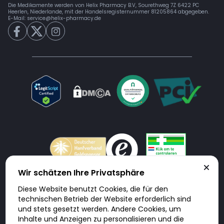
Die Medikamente werden von Helix Pharmacy B.V, Sourethweg 7Z 6422 PC
Heerlen, Niederlande, mit der Handelsregisternummer 81205864 abgegeben.
E-Mail:
service@helix-pharmacy.de
Wir schätzen Ihre Privatsphäre
Diese Website benutzt Cookies, die für den
Doktorabc.com ist eine Vermittlungsplattform. Doktorabc ist ausdrücklich
technischen Betrieb der Website erforderlich sind
keine Internetapotheke. Doktorabc bietet keine Medikamente oder
sonstige Produkte an oder liefert diese. Jegliche Informationen zu
und stets gesetzt werden. Andere Cookies, um
Produkten, Medikamenten und Preisen auf der Internetseite beinhalten
Inhalte und Anzeigen zu personalisieren und die
kein Angebot von Doktorabc an Sie. Für die Einhaltung der in Ihrem Land