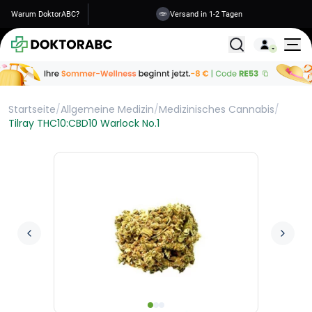
Warum DoktorABC?
Versand in 1-2 Tagen
Alle Behandlunge
Startseite
/
Allgemeine Medizin
/
Medizinisches Cannabis
/
Tilray THC10:CBD10 Warlock No.1