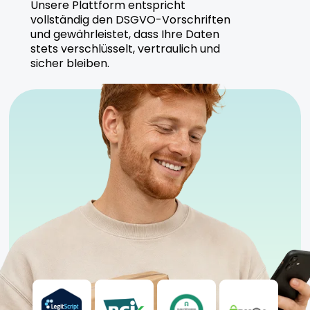
Hersteller
Unsere Plattform entspricht
vollständig den DSGVO-Vorschriften
und gewährleistet, dass Ihre Daten
Tilray stellt Warlock No. 1 unter strengen
stets verschlüsselt, vertraulich und
Qualitätsvorgaben her, um eine sichere und
sicher bleiben.
effektive Anwendung zu gewährleisten.
Sicherheitshinweise
Kühl und trocken lagern
Für Einsteiger und moderate Nutzer geeignet
Anwendung unter ärztlicher Aufsicht empfohlen