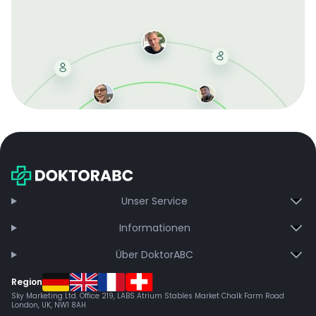
Mit der kostenlosen DMCC-Mitgliedschaft sparen Sie
bei jeder Bestellung, erhalten schnelle Lieferung und
exklusive Updates – dauerhaft ohne Gebühren.
Jetzt beitreten
Unser Service
Informationen
Über DoktorABC
Region
Sky Marketing Ltd. Office 219, LABS Atrium Stables Market Chalk Farm Road
London, UK, NW1 8AH