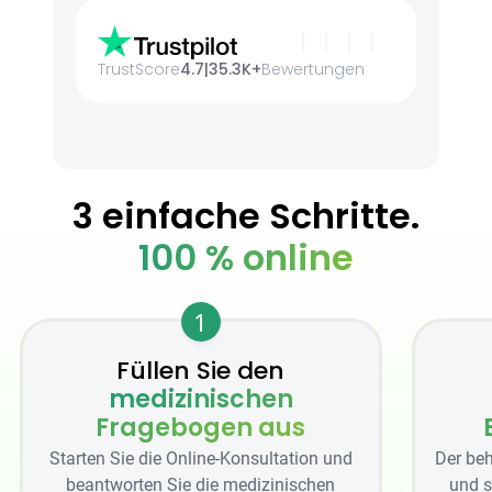
TrustScore
4.7
|
35.3K+
Bewertungen
3 einfache Schritte.
100 % online
1
Füllen Sie den
medizinischen
Fragebogen aus
Starten Sie die Online-Konsultation und
Der beh
beantworten Sie die medizinischen
und s