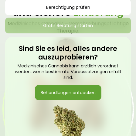
Finden Sie natürliche
Berechtigung prüfen
und sichere
Linderung
Medizinisches Cannabis – verschreibungspflichtige
Gratis Beratung starten
Therapie.
Sind Sie es leid, alles andere
auszuprobieren?
Medizinisches Cannabis kann ärztlich verordnet
werden, wenn bestimmte Voraussetzungen erfüllt
sind.
Behandlungen entdecken