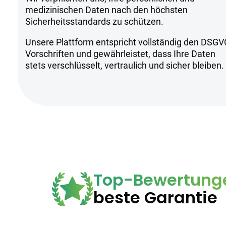
Sicherheitsh
medizinischen Daten nach den höchsten
Sicherheitsstandards zu schützen.
Kühl und trocken lagern
Unsere Plattform entspricht vollständig den DSGV
Nur für erfahrene Nutzer geeignet
Vorschriften und gewährleistet, dass Ihre Daten
Anwendung unter ärztlicher Aufsich
stets verschlüsselt, vertraulich und sicher bleiben.
Top-Bewertung
beste Garantie