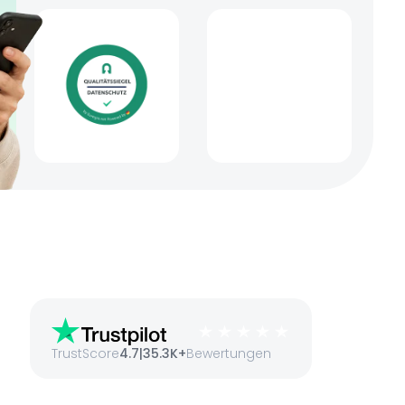
TrustScore
4.7
|
35.3K+
Bewertungen