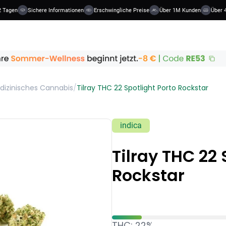
 Tagen
Sichere Informationen
Erschwingliche Preise
Über 1M Kunden
Über 4
dizinisches Cannabis
/
Tilray THC 22 Spotlight Porto Rockstar
indica
Tilray THC 22 
Rockstar
THC: 22%