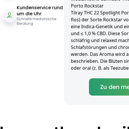
Porto Rockstar
Kundenservice rund
Tilray THC 22 Spotlight Po
um die Uhr
Schnelle medizinische
flos) der Sorte Rockstar vo
Beratung
eine Indica-Genetik und e
und ≤ 1,0 % CBD. Diese Sort
schläfrig und relaxed mac
Schlafstörungen und chro
werden. Das Aroma wird al
beschrieben. Die Blüten si
oder oral (z. B. als Teezu
Zu den me