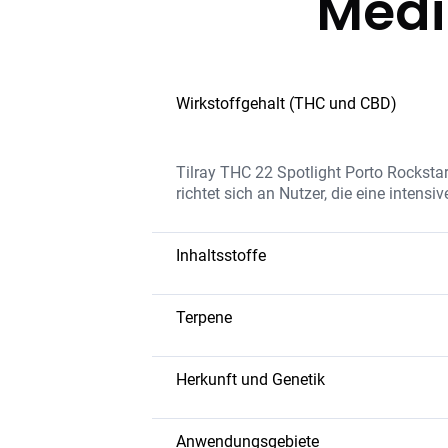
Medi
Wirkstoffgehalt (THC und CBD)
Tilray THC 22 Spotlight Porto Rocksta
richtet sich an Nutzer, die eine inte
Inhaltsstoffe
Die Sorte enthält eine hohe THC-Konze
beruhigende Wirkung fördern. Porto Ro
Terpene
Myrcen
– Erdiges Aroma; beruhigen
Caryophyllen
– Würzig und erdig;
Herkunft und Genetik
Linalool
– Blumig; fördert Entspan
Porto Rockstar ist eine Indica-dominan
hervorgegangen ist. Sie ist bekannt 
Anwendungsgebiete