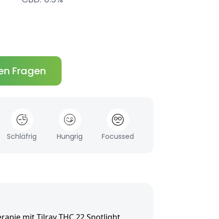
en Fragen
Schläfrig
Hungrig
Focussed
apie mit Tilray THC 22 Spotlight