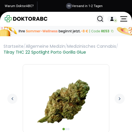
Warum DoktorABC?
Versand in 1-2 Tagen
Alle Behandlunge
Startseite
/
Allgemeine Medizin
/
Medizinisches Cannabis
/
Tilray THC 22 Spotlight Porto Gorilla Glue