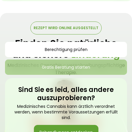
REZEPT WIRD ONLINE AUSGESTELLT
Finden Sie natürliche
Berechtigung prüfen
und sichere
Linderung
Medizinisches Cannabis – verschreibungspflichtige
Gratis Beratung starten
Therapie.
Sind Sie es leid, alles andere
auszuprobieren?
Medizinisches Cannabis kann ärztlich verordnet
werden, wenn bestimmte Voraussetzungen erfüllt
sind.