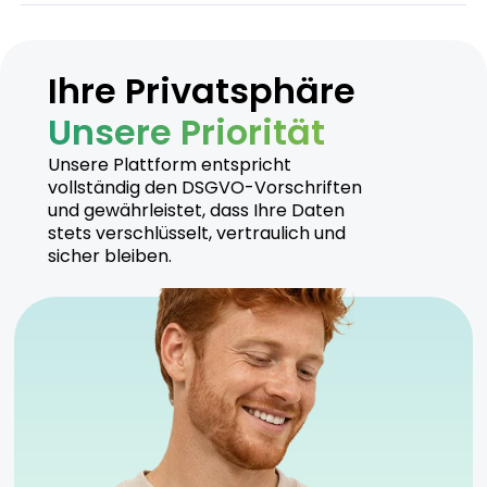
Aroma: Erdiges und würziges Profil, mit holzigen
Effekt.
Noten
Geschmack: Sanft, mit einem cremigen
Nachklang
Ihre Privatsphäre
Unsere Priorität
Hersteller
Unsere Plattform entspricht
vollständig den DSGVO-Vorschriften
und gewährleistet, dass Ihre Daten
Tilray produziert Gorilla Glue unter höchsten
stets verschlüsselt, vertraulich und
Qualitätsstandards, um eine sichere und
sicher bleiben.
zuverlässige Anwendung zu gewährleisten.
Sicherheitshinweise
Kühl und trocken lagern
Für erfahrene Nutzer geeignet
Anwendung unter ärztlicher Aufsicht empfohlen