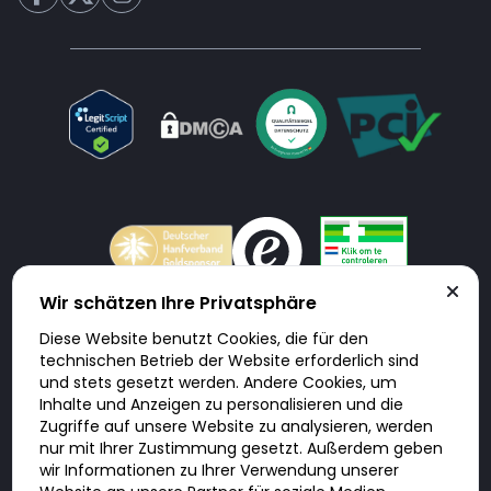
Wir schätzen Ihre Privatsphäre
Diese Website benutzt Cookies, die für den
Doktorabc.com ist eine Vermittlungsplattform. Doktorabc ist ausdrücklich
technischen Betrieb der Website erforderlich sind
keine Internetapotheke. Doktorabc bietet keine Medikamente oder
sonstige Produkte an oder liefert diese. Jegliche Informationen zu
und stets gesetzt werden. Andere Cookies, um
Produkten, Medikamenten und Preisen auf der Internetseite beinhalten
Inhalte und Anzeigen zu personalisieren und die
kein Angebot von Doktorabc an Sie. Für die Einhaltung der in Ihrem Land
geltenden Gesetze und sonstigen Rechtsvorschriften sind Sie als Nutzer
Zugriffe auf unsere Website zu analysieren, werden
selbst verantwortlich. Die Nutzung unseres Services auf Doktorabc durch
nur mit Ihrer Zustimmung gesetzt. Außerdem geben
Sie erfolgt auf eigenes Risiko und in eigener Verantwortung. Sie erklären,
diese Internetseite aus eigener Initiative zu besuchen und zu nutzen.
wir Informationen zu Ihrer Verwendung unserer