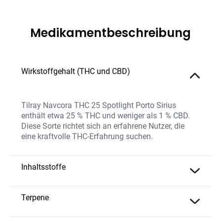
Medikamentbeschreibung
Wirkstoffgehalt (THC und CBD)
Tilray Navcora THC 25 Spotlight Porto Sirius
enthält etwa 25 % THC und weniger als 1 % CBD.
Diese Sorte richtet sich an erfahrene Nutzer, die
eine kraftvolle THC-Erfahrung suchen.
Inhaltsstoffe
Die Sorte enthält eine hohe THC-Konzentration
sowie eine natürliche Mischung aus Terpenen, die
Terpene
ihr unverwechselbares Aroma und die intensiven
Caryophyllen – Würzig und erdig; potenziell
Effekte unterstützen. Porto Sirius wird ohne