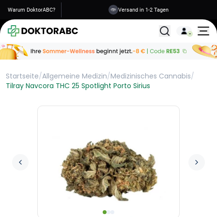
Warum DoktorABC?
Versand in 1-2 Tagen
Alle Behandlunge
Startseite
/
Allgemeine Medizin
/
Medizinisches Cannabis
/
Tilray Navcora THC 25 Spotlight Porto Sirius