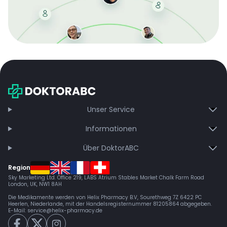
Mit der kostenlosen DMCC-Mitgliedschaft sparen Sie
bei jeder Bestellung, erhalten schnelle Lieferung und
exklusive Updates – dauerhaft ohne Gebühren.
Jetzt beitreten
Unser Service
Informationen
Über DoktorABC
Region
Sky Marketing Ltd. Office 219, LABS Atrium Stables Market Chalk Farm Road
London, UK, NW1 8AH
Die Medikamente werden von Helix Pharmacy B.V, Sourethweg 7Z 6422 PC
Heerlen, Niederlande, mit der Handelsregisternummer 81205864 abgegeben.
E-Mail:
service@helix-pharmacy.de