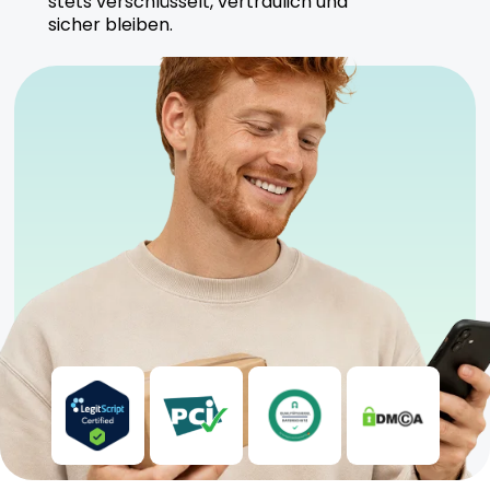
stets verschlüsselt, vertraulich und
Qualitätskontrollen her, um eine gleichbleibende
sicher bleiben.
und sichere Qualität zu gewährleisten. Der Fokus
liegt auf nachhaltigem Anbau und der Einhaltung
medizinischer Standards.
Sicherheitshinweise
Kühl und trocken lagern, fern von direkter
Sonneneinstrahlung
Aufgrund des hohen THC-Gehalts nur für
erfahrene Anwender geeignet
Anwendung sollte unter ärztlicher Aufsicht
erfolgen