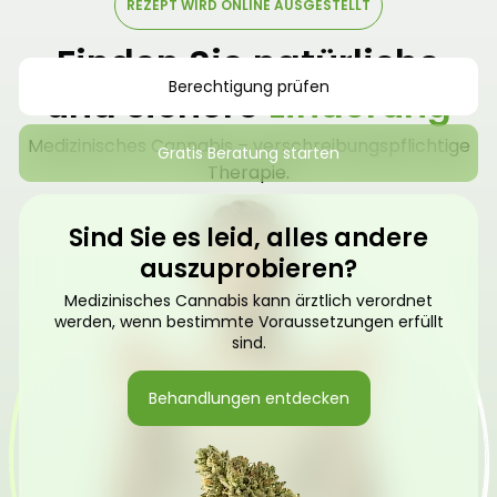
REZEPT WIRD ONLINE AUSGESTELLT
Finden Sie natürliche
Berechtigung prüfen
und sichere
Linderung
Medizinisches Cannabis – verschreibungspflichtige
Gratis Beratung starten
Therapie.
Sind Sie es leid, alles andere
auszuprobieren?
Medizinisches Cannabis kann ärztlich verordnet
werden, wenn bestimmte Voraussetzungen erfüllt
sind.
Behandlungen entdecken