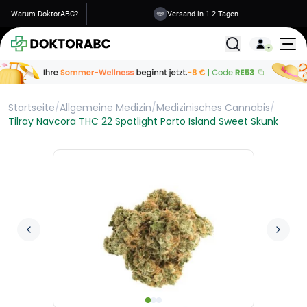
Warum DoktorABC?
Versand in 1-2 Tagen
Alle Behandlunge
Startseite
/
Allgemeine Medizin
/
Medizinisches Cannabis
/
Tilray Navcora THC 22 Spotlight Porto Island Sweet Skunk