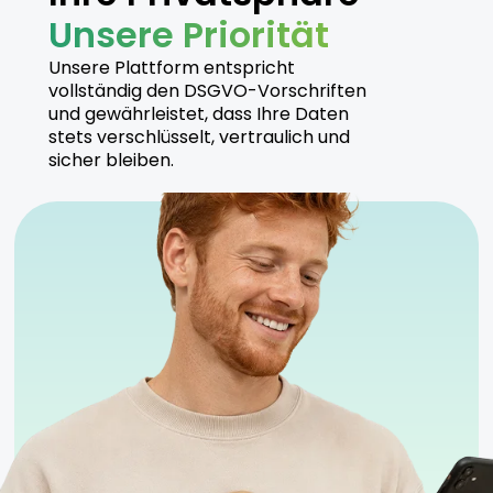
Unsere Priorität
Hersteller
Unsere Plattform entspricht
vollständig den DSGVO-Vorschriften
und gewährleistet, dass Ihre Daten
Tilray stellt Island Sweet Skunk unter strengen
stets verschlüsselt, vertraulich und
Qualitätskontrollen her, um eine sichere und
sicher bleiben.
effektive Anwendung zu gewährleisten.
Sicherheitshinweise
Kühl und trocken lagern
Für erfahrene Nutzer empfohlen
Anwendung unter ärztlicher Aufsicht empfohlen