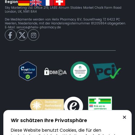
Region
Sky Marketing Ltd. Office 219, LABS Atrium Stables Market Chalk Farm Road
London, UK, NW1 8AH
Die Medikamente werden von Helix Pharmacy B.V, Sourethweg 7Z 6422 PC
Heerlen, Niederlande, mit der Handelsregisternummer 81205864 abgegeben.
E-Mail:
service@helix-pharmacy.de
Wir schätzen Ihre Privatsphäre
Diese Website benutzt Cookies, die für den
Doktorabc.com ist eine Vermittlungsplattform. Doktorabc ist ausdrücklich