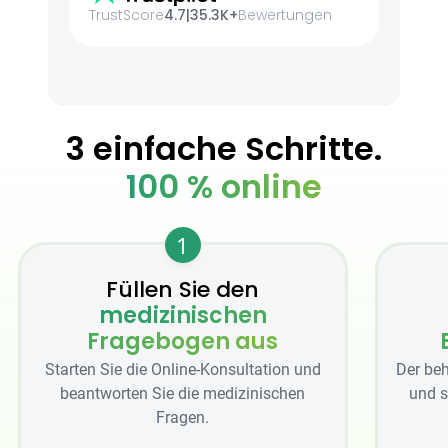
TrustScore
4.7
|
35.3K+
Bewertungen
3 einfache Schritte.
100 % online
1
Füllen Sie den
medizinischen
Fragebogen aus
Starten Sie die Online-Konsultation und
Der beh
beantworten Sie die medizinischen
und s
Fragen.