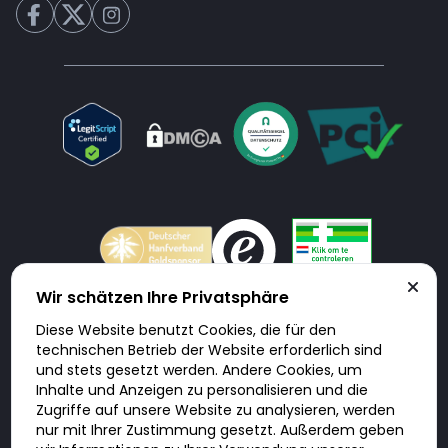
Wir schätzen Ihre Privatsphäre
Diese Website benutzt Cookies, die für den
Doktorabc.com ist eine Vermittlungsplattform. Doktorabc ist ausdrücklich
technischen Betrieb der Website erforderlich sind
keine Internetapotheke. Doktorabc bietet keine Medikamente oder
sonstige Produkte an oder liefert diese. Jegliche Informationen zu
und stets gesetzt werden. Andere Cookies, um
Produkten, Medikamenten und Preisen auf der Internetseite beinhalten
Inhalte und Anzeigen zu personalisieren und die
kein Angebot von Doktorabc an Sie. Für die Einhaltung der in Ihrem Land
geltenden Gesetze und sonstigen Rechtsvorschriften sind Sie als Nutzer
Zugriffe auf unsere Website zu analysieren, werden
selbst verantwortlich. Die Nutzung unseres Services auf Doktorabc durch
nur mit Ihrer Zustimmung gesetzt. Außerdem geben
Sie erfolgt auf eigenes Risiko und in eigener Verantwortung. Sie erklären,
diese Internetseite aus eigener Initiative zu besuchen und zu nutzen.