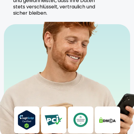
und gewährleistet, dass Ihre Daten
Tilray stellt Purple Dog Bud unter höchsten
stets verschlüsselt, vertraulich und
Qualitätsstandards her, um eine sichere und
sicher bleiben.
gleichbleibende Qualität zu gewährleisten.
Sicherheitshinweise
Kühl und trocken lagern
Nur für erfahrene Nutzer geeignet
Anwendung unter ärztlicher Aufsicht empfohlen