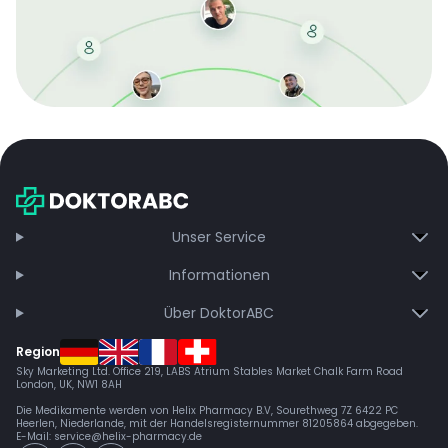
Mit der kostenlosen DMCC-Mitgliedschaft sparen Sie
bei jeder Bestellung, erhalten schnelle Lieferung und
exklusive Updates – dauerhaft ohne Gebühren.
Jetzt beitreten
Unser Service
Informationen
Über DoktorABC
Region
Sky Marketing Ltd. Office 219, LABS Atrium Stables Market Chalk Farm Road
London, UK, NW1 8AH
Die Medikamente werden von Helix Pharmacy B.V, Sourethweg 7Z 6422 PC
Heerlen, Niederlande, mit der Handelsregisternummer 81205864 abgegeben.
E-Mail:
service@helix-pharmacy.de