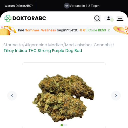
Warum DoktorABC?
Versand in 1-2 Tagen
Alle Behandlunge
Startseite
/
Allgemeine Medizin
/
Medizinisches Cannabis
/
Tilray Indica THC Strong Purple Dog Bud