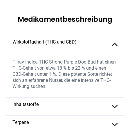
Medikamentbeschreibung
Wirkstoffgehalt (THC und CBD)
Tilray Indica THC Strong Purple Dog Bud hat einen
THC-Gehalt von etwa 18 % bis 22 % und einen
CBD-Gehalt unter 1 %. Diese potente Sorte richtet
sich an erfahrene Nutzer, die eine intensive THC-
Wirkung suchen.
Inhaltsstoffe
Purple Dog Bud enthält eine starke Konzentration
an THC und natürliche Terpene, die für das
Terpene
charakteristische Aroma und die tief entspannende