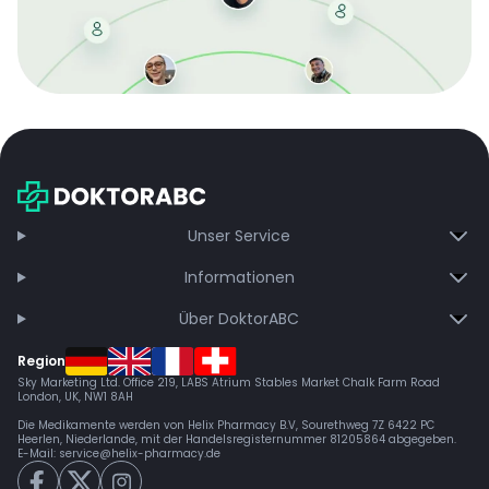
Mit der kostenlosen DMCC-Mitgliedschaft sparen Sie
bei jeder Bestellung, erhalten schnelle Lieferung und
exklusive Updates – dauerhaft ohne Gebühren.
Jetzt beitreten
Unser Service
Informationen
Über DoktorABC
Region
Sky Marketing Ltd. Office 219, LABS Atrium Stables Market Chalk Farm Road
London, UK, NW1 8AH
Die Medikamente werden von Helix Pharmacy B.V, Sourethweg 7Z 6422 PC
Heerlen, Niederlande, mit der Handelsregisternummer 81205864 abgegeben.
E-Mail:
service@helix-pharmacy.de