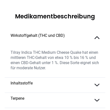
Medikamentbeschreibung
Wirkstoffgehalt (THC und CBD)
Tilray Indica THC Medium Cheese Quake hat einen
mittleren THC-Gehalt von etwa 10 % bis 16 % und
einen CBD-Gehalt unter 1 %. Diese Sorte eignet sich
für moderate Nutzer.
Inhaltsstoffe
Die Sorte enthält moderate THC-Werte, die durch
natürliche Terpene ergänzt werden, um eine
Terpene
angenehme Wirkung und ein unverwechselbares
Caryophyllen
– Würziges Aroma;
Aroma zu bieten. Cheese Quake wird ohne