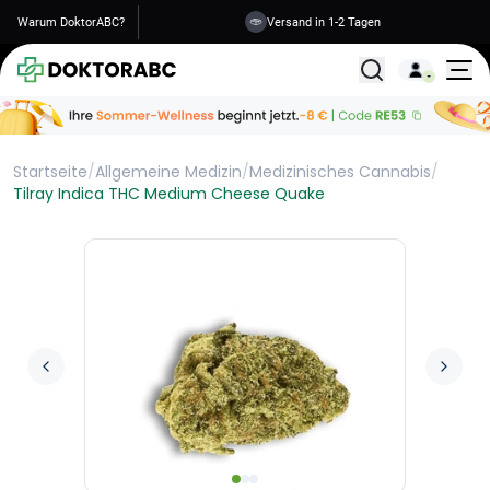
Warum DoktorABC?
Versand in 1-2 Tagen
Alle Behandlunge
Startseite
/
Allgemeine Medizin
/
Medizinisches Cannabis
/
Tilray Indica THC Medium Cheese Quake