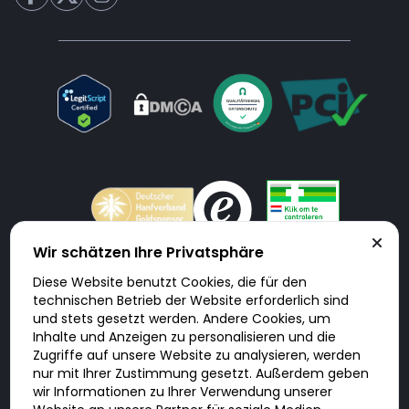
Wir schätzen Ihre Privatsphäre
Diese Website benutzt Cookies, die für den
Doktorabc.com ist eine Vermittlungsplattform. Doktorabc ist ausdrücklich
technischen Betrieb der Website erforderlich sind
keine Internetapotheke. Doktorabc bietet keine Medikamente oder
sonstige Produkte an oder liefert diese. Jegliche Informationen zu
und stets gesetzt werden. Andere Cookies, um
Produkten, Medikamenten und Preisen auf der Internetseite beinhalten
Inhalte und Anzeigen zu personalisieren und die
kein Angebot von Doktorabc an Sie. Für die Einhaltung der in Ihrem Land
geltenden Gesetze und sonstigen Rechtsvorschriften sind Sie als Nutzer
Zugriffe auf unsere Website zu analysieren, werden
selbst verantwortlich. Die Nutzung unseres Services auf Doktorabc durch
nur mit Ihrer Zustimmung gesetzt. Außerdem geben
Sie erfolgt auf eigenes Risiko und in eigener Verantwortung. Sie erklären,
diese Internetseite aus eigener Initiative zu besuchen und zu nutzen.
wir Informationen zu Ihrer Verwendung unserer