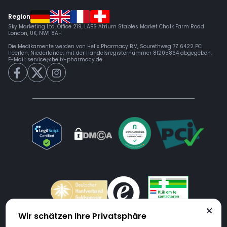
Region
Sky Marketing Ltd. Office 219, LABS Atrium Stables Market Chalk Farm Road
London, UK, NW1 8AH
Die Medikamente werden von Helix Pharmacy B.V, Sourethweg 7Z 6422 PC
Heerlen, Niederlande, mit der Handelsregisternummer 81205864 abgegeben.
E-Mail:
service@helix-pharmacy.de
Wir schätzen Ihre Privatsphäre