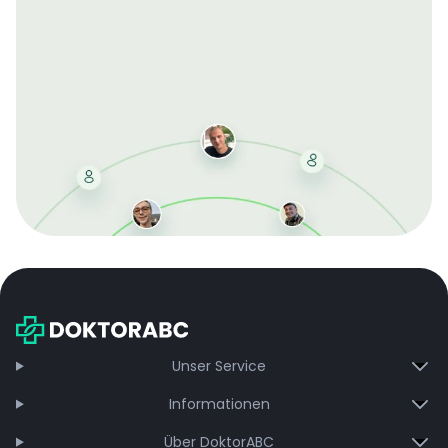
Mit der kostenlosen DMCC-Mitgliedschaft sparen Sie
bei jeder Bestellung, erhalten schnelle Lieferung und
exklusive Updates – dauerhaft ohne Gebühren.
Jetzt beitreten
Unser Service
Informationen
Über DoktorABC