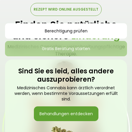
REZEPT WIRD ONLINE AUSGESTELLT
Finden Sie natürliche
Berechtigung prüfen
und sichere
Linderung
Medizinisches Cannabis – verschreibungspflichtige
Gratis Beratung starten
Therapie.
Sind Sie es leid, alles andere
auszuprobieren?
Medizinisches Cannabis kann ärztlich verordnet
werden, wenn bestimmte Voraussetzungen erfüllt
sind.
Behandlungen entdecken