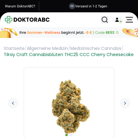
Warum DoktorABC?
Versand in 1-2 Tagen
Alle Behandlunge
Startseite
/
Allgemeine Medizin
/
Medizinisches Cannabis
/
Tilray Craft Cannabisblüten THC25 CCC Cherry Cheesecake