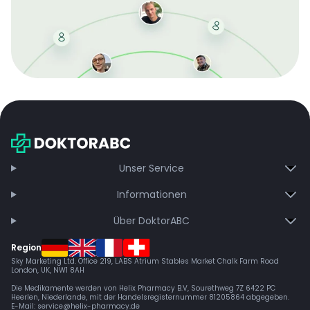
Mit der kostenlosen DMCC-Mitgliedschaft sparen Sie
bei jeder Bestellung, erhalten schnelle Lieferung und
exklusive Updates – dauerhaft ohne Gebühren.
Jetzt beitreten
Unser Service
Informationen
Über DoktorABC
Region
Sky Marketing Ltd. Office 219, LABS Atrium Stables Market Chalk Farm Road
London, UK, NW1 8AH
Die Medikamente werden von Helix Pharmacy B.V, Sourethweg 7Z 6422 PC
Heerlen, Niederlande, mit der Handelsregisternummer 81205864 abgegeben.
E-Mail:
service@helix-pharmacy.de