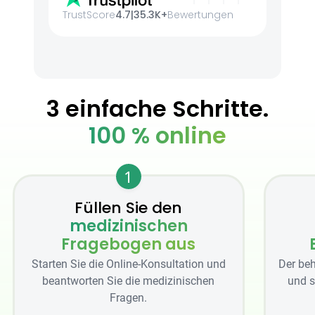
TrustScore
4.7
|
35.3K+
Bewertungen
3 einfache Schritte.
100 % online
1
Füllen Sie den
medizinischen
Fragebogen aus
Starten Sie die Online-Konsultation und
Der beh
beantworten Sie die medizinischen
und s
Fragen.