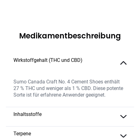
Medikamentbeschreibung
Wirkstoffgehalt (THC und CBD)
Sumo Canada Craft No. 4 Cement Shoes enthält
27 % THC und weniger als 1 % CBD. Diese potente
Sorte ist für erfahrene Anwender geeignet.
Inhaltsstoffe
Die Sorte bietet eine hohe THC-Konzentration und
ein komplexes Terpenprofil, das für ihre cremigen
Terpene
und erdigen Aromen verantwortlich ist. Sie wird