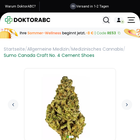
Warum DoktorABC?
Versand in 1-2 Tagen
Alle Behandlunge
Startseite
/
Allgemeine Medizin
/
Medizinisches Cannabis
/
Sumo Canada Craft No. 4 Cement Shoes