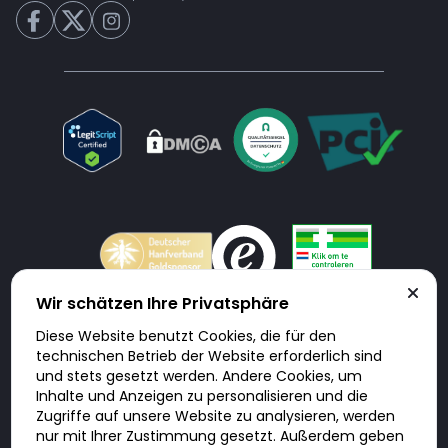
Wir schätzen Ihre Privatsphäre
Diese Website benutzt Cookies, die für den
Doktorabc.com ist eine Vermittlungsplattform. Doktorabc ist ausdrücklich
technischen Betrieb der Website erforderlich sind
keine Internetapotheke. Doktorabc bietet keine Medikamente oder
sonstige Produkte an oder liefert diese. Jegliche Informationen zu
und stets gesetzt werden. Andere Cookies, um
Produkten, Medikamenten und Preisen auf der Internetseite beinhalten
Inhalte und Anzeigen zu personalisieren und die
kein Angebot von Doktorabc an Sie. Für die Einhaltung der in Ihrem Land
geltenden Gesetze und sonstigen Rechtsvorschriften sind Sie als Nutzer
Zugriffe auf unsere Website zu analysieren, werden
selbst verantwortlich. Die Nutzung unseres Services auf Doktorabc durch
nur mit Ihrer Zustimmung gesetzt. Außerdem geben
Sie erfolgt auf eigenes Risiko und in eigener Verantwortung. Sie erklären,
diese Internetseite aus eigener Initiative zu besuchen und zu nutzen.