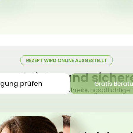
REZEPT WIRD ONLINE AUSGESTELLT
 natürliche und siche
igung prüfen
Gratis Berat
sches Cannabis – verschreibungspflichtige 