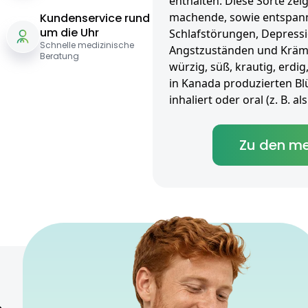
enthalten. Diese Sorte zeig
machende, sowie entspann
Kundenservice rund
um die Uhr
Schlafstörungen, Depressio
Schnelle medizinische
Angstzuständen und Krämp
Beratung
würzig, süß, krautig, erdig
in Kanada produzierten Bl
inhaliert oder oral (z. B. 
Zu den me