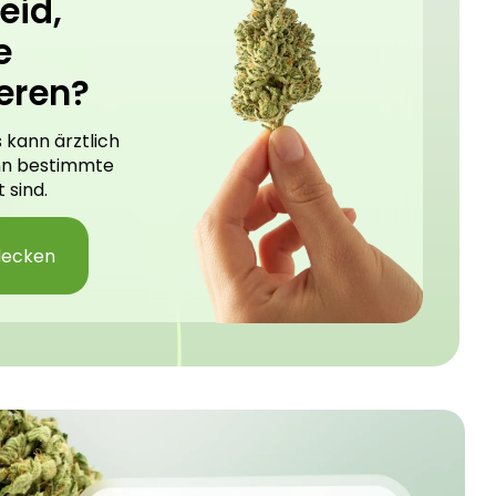
eid,
e
eren?
 kann ärztlich
nn bestimmte
 sind.
decken