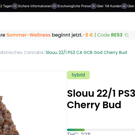
2 Tagen
Sichere Informationen
Erschwingliche Preise
Über 1M Kunden
Über 4
dizinisches Cannabis
/
Slouu 22/1 PS3 CA GCB God Cherry Bud
hybrid
Slouu 22/1 PS
Cherry Bud
THC: 22%