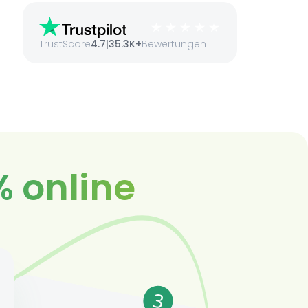
TrustScore
4.7
|
35.3K+
Bewertungen
% online
3