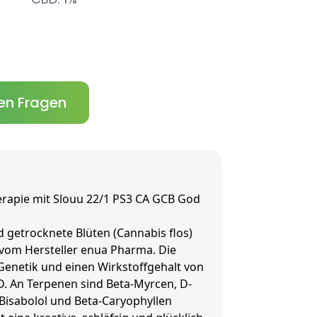
en Fragen
erapie mit Slouu 22/1 PS3 CA GCB God
d getrocknete Blüten (Cannabis flos)
vom Hersteller enua Pharma. Die
Genetik und einen Wirkstoffgehalt von
D. An Terpenen sind Beta-Myrcen, D-
Bisabolol und Beta-Caryophyllen