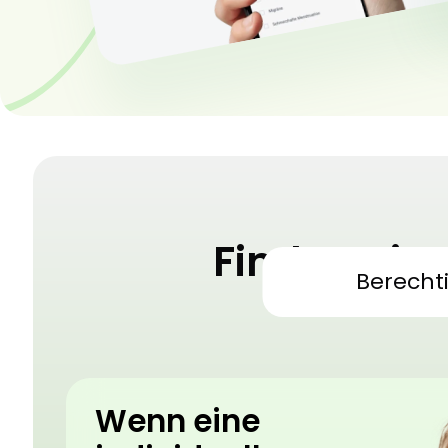
Finden Sie
Berecht
Medizini
Wenn eine