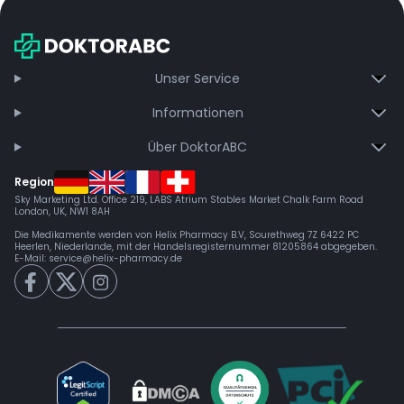
exklusive Updates – dauerhaft ohne Gebühren.
Jetzt beitreten
Unser Service
Informationen
Über DoktorABC
Region
Sky Marketing Ltd. Office 219, LABS Atrium Stables Market Chalk Farm Road
London, UK, NW1 8AH
Die Medikamente werden von Helix Pharmacy B.V, Sourethweg 7Z 6422 PC
Heerlen, Niederlande, mit der Handelsregisternummer 81205864 abgegeben.
E-Mail:
service@helix-pharmacy.de