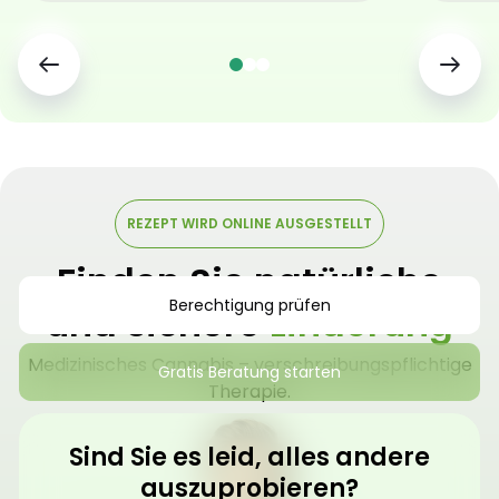
REZEPT WIRD ONLINE AUSGESTELLT
Finden Sie natürliche
Berechtigung prüfen
und sichere
Linderung
Medizinisches Cannabis – verschreibungspflichtige
Gratis Beratung starten
Therapie.
Sind Sie es leid, alles andere
auszuprobieren?