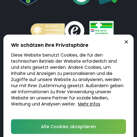
Wir schätzen Ihre Privatsphäre
Diese Website benutzt Cookies, die für den
Doktorabc.com ist eine Vermittlungsplattform. Doktorabc ist ausdrücklich
technischen Betrieb der Website erforderlich sind
keine Internetapotheke. Doktorabc bietet keine Medikamente oder
sonstige Produkte an oder liefert diese. Jegliche Informationen zu
und stets gesetzt werden. Andere Cookies, um
Produkten, Medikamenten und Preisen auf der Internetseite beinhalten
Inhalte und Anzeigen zu personalisieren und die
kein Angebot von Doktorabc an Sie. Für die Einhaltung der in Ihrem Land
geltenden Gesetze und sonstigen Rechtsvorschriften sind Sie als Nutzer
Zugriffe auf unsere Website zu analysieren, werden
selbst verantwortlich. Die Nutzung unseres Services auf Doktorabc durch
nur mit Ihrer Zustimmung gesetzt. Außerdem geben
Sie erfolgt auf eigenes Risiko und in eigener Verantwortung. Sie erklären,
diese Internetseite aus eigener Initiative zu besuchen und zu nutzen.
wir Informationen zu Ihrer Verwendung unserer
Website an unsere Partner für soziale Medien,
Werbung und Analysen weiter.
Mehr Infos
© 2026 DoktorABC.com
Alle Cookies akzeptieren