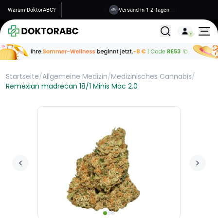
Warum DoktorABC?
Versand in 1-2 Tagen
Alle Behandlunge
Startseite
/
Allgemeine Medizin
/
Medizinisches Cannabis
/
Remexian madrecan 18/1 Minis Mac 2.0