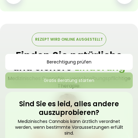
REZEPT WIRD ONLINE AUSGESTELLT
Finden Sie natürliche
Berechtigung prüfen
und sichere
Linderung
Medizinisches Cannabis – verschreibungspflichtige
Gratis Beratung starten
Therapie.
Sind Sie es leid, alles andere
auszuprobieren?
Medizinisches Cannabis kann ärztlich verordnet
werden, wenn bestimmte Voraussetzungen erfüllt
sind.