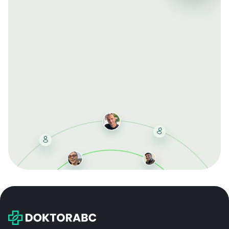
Mit der kostenlosen DMCC-Mitgliedschaft sparen Sie
bei jeder Bestellung, erhalten schnelle Lieferung und
exklusive Updates – dauerhaft ohne Gebühren.
Jetzt beitreten