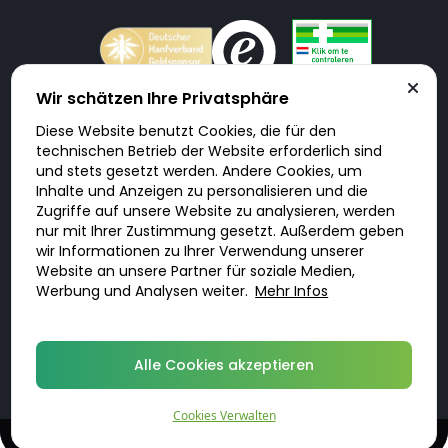
Wir schätzen Ihre Privatsphäre
Diese Website benutzt Cookies, die für den
Doktorabc.com ist eine Vermittlungsplattform. Doktorabc ist ausdrücklich
technischen Betrieb der Website erforderlich sind
keine Internetapotheke. Doktorabc bietet keine Medikamente oder
sonstige Produkte an oder liefert diese. Jegliche Informationen zu
und stets gesetzt werden. Andere Cookies, um
Produkten, Medikamenten und Preisen auf der Internetseite beinhalten
Inhalte und Anzeigen zu personalisieren und die
kein Angebot von Doktorabc an Sie. Für die Einhaltung der in Ihrem Land
geltenden Gesetze und sonstigen Rechtsvorschriften sind Sie als Nutzer
Zugriffe auf unsere Website zu analysieren, werden
selbst verantwortlich. Die Nutzung unseres Services auf Doktorabc durch
nur mit Ihrer Zustimmung gesetzt. Außerdem geben
Sie erfolgt auf eigenes Risiko und in eigener Verantwortung. Sie erklären,
diese Internetseite aus eigener Initiative zu besuchen und zu nutzen.
wir Informationen zu Ihrer Verwendung unserer
Website an unsere Partner für soziale Medien,
Werbung und Analysen weiter.
Mehr Infos
© 2026 DoktorABC.com
Alle Cookies akzeptieren
Cookies Verwalten
Diskrete, qualifizierte Behandlungen