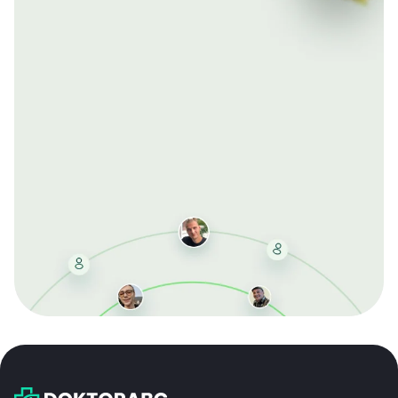
Mit der kostenlosen DMCC-Mitgliedschaft sparen Sie
bei jeder Bestellung, erhalten schnelle Lieferung und
exklusive Updates – dauerhaft ohne Gebühren.