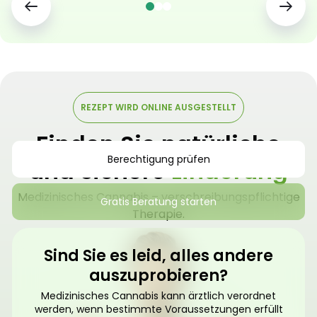
REZEPT WIRD ONLINE AUSGESTELLT
Finden Sie natürliche
Berechtigung prüfen
und sichere
Linderung
Medizinisches Cannabis – verschreibungspflichtige
Gratis Beratung starten
Therapie.
Sind Sie es leid, alles andere
auszuprobieren?
Medizinisches Cannabis kann ärztlich verordnet
werden, wenn bestimmte Voraussetzungen erfüllt