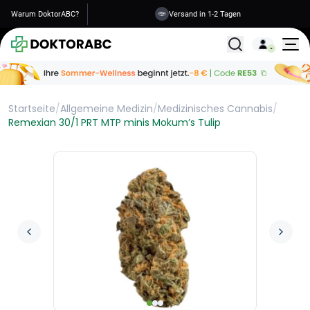
Warum DoktorABC?
Versand in 1-2 Tagen
Alle Behandlunge
Startseite
/
Allgemeine Medizin
/
Medizinisches Cannabis
/
Remexian 30/1 PRT MTP minis Mokum’s Tulip