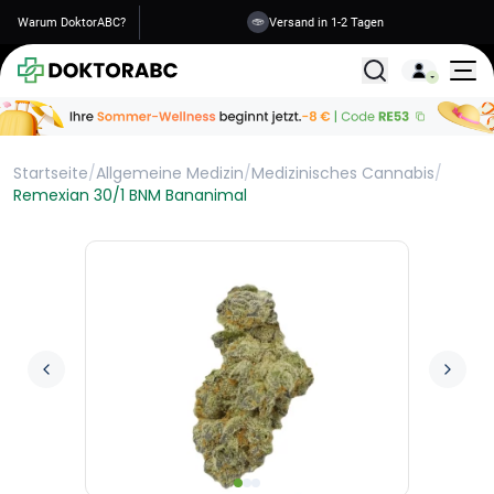
Warum DoktorABC?
Versand in 1-2 Tagen
Alle Behandlunge
Startseite
/
Allgemeine Medizin
/
Medizinisches Cannabis
/
Remexian 30/1 BNM Bananimal