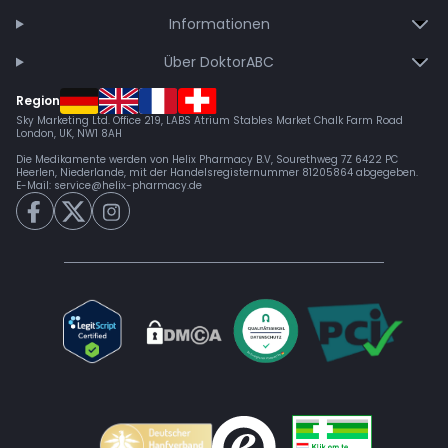
Informationen
Über DoktorABC
Region
Sky Marketing Ltd. Office 219, LABS Atrium Stables Market Chalk Farm Road
London, UK, NW1 8AH
Die Medikamente werden von Helix Pharmacy B.V, Sourethweg 7Z 6422 PC
Heerlen, Niederlande, mit der Handelsregisternummer 81205864 abgegeben.
E-Mail:
service@helix-pharmacy.de