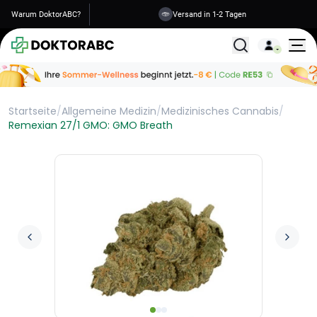
Warum DoktorABC?
Versand in 1-2 Tagen
Alle Behandlunge
Startseite
/
Allgemeine Medizin
/
Medizinisches Cannabis
/
Remexian 27/1 GMO: GMO Breath