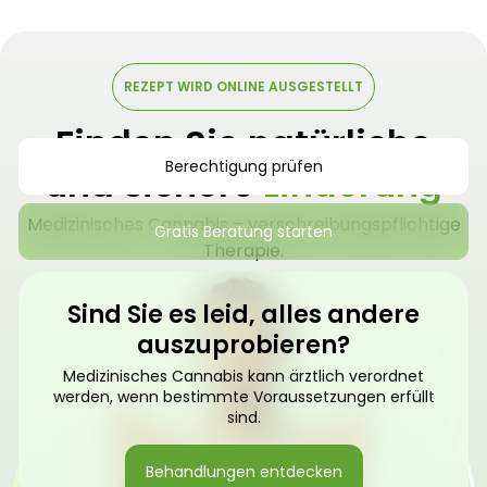
REZEPT WIRD ONLINE AUSGESTELLT
Finden Sie natürliche
Berechtigung prüfen
und sichere
Linderung
Medizinisches Cannabis – verschreibungspflichtige
Gratis Beratung starten
Therapie.
Sind Sie es leid, alles andere
auszuprobieren?
Medizinisches Cannabis kann ärztlich verordnet
werden, wenn bestimmte Voraussetzungen erfüllt
sind.
Behandlungen entdecken