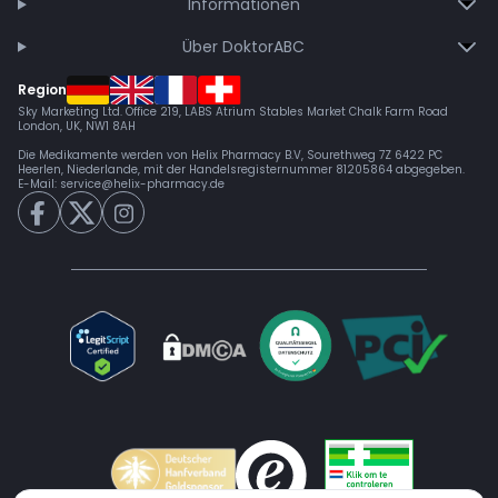
Informationen
Über DoktorABC
Region
Sky Marketing Ltd. Office 219, LABS Atrium Stables Market Chalk Farm Road
London, UK, NW1 8AH
Die Medikamente werden von Helix Pharmacy B.V, Sourethweg 7Z 6422 PC
Heerlen, Niederlande, mit der Handelsregisternummer 81205864 abgegeben.
E-Mail:
service@helix-pharmacy.de