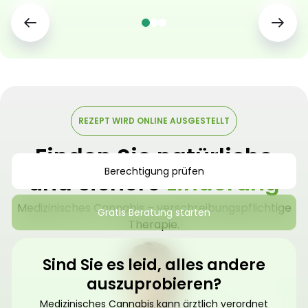
REZEPT WIRD ONLINE AUSGESTELLT
Finden Sie natürliche
Berechtigung prüfen
und sichere
Linderung
Medizinisches Cannabis – verschreibungspflichtige
Gratis Beratung starten
Therapie.
Sind Sie es leid, alles andere
auszuprobieren?
Medizinisches Cannabis kann ärztlich verordnet