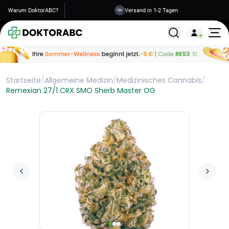
Warum DoktorABC?
Versand in 1-2 Tagen
Alle Behandlunge
Startseite
/
Allgemeine Medizin
/
Medizinisches Cannabis
/
Remexian 27/1 CRX SMO Sherb Master OG