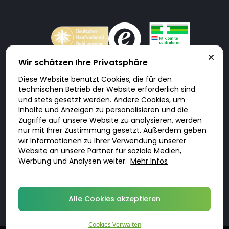
Wir schätzen Ihre Privatsphäre
Diese Website benutzt Cookies, die für den
Doktorabc.com ist eine Vermittlungsplattform. Doktorabc ist ausdrücklich
technischen Betrieb der Website erforderlich sind
keine Internetapotheke. Doktorabc bietet keine Medikamente oder
sonstige Produkte an oder liefert diese. Jegliche Informationen zu
und stets gesetzt werden. Andere Cookies, um
Produkten, Medikamenten und Preisen auf der Internetseite beinhalten
Inhalte und Anzeigen zu personalisieren und die
kein Angebot von Doktorabc an Sie. Für die Einhaltung der in Ihrem Land
geltenden Gesetze und sonstigen Rechtsvorschriften sind Sie als Nutzer
Zugriffe auf unsere Website zu analysieren, werden
selbst verantwortlich. Die Nutzung unseres Services auf Doktorabc durch
nur mit Ihrer Zustimmung gesetzt. Außerdem geben
Sie erfolgt auf eigenes Risiko und in eigener Verantwortung. Sie erklären,
diese Internetseite aus eigener Initiative zu besuchen und zu nutzen.
wir Informationen zu Ihrer Verwendung unserer
Website an unsere Partner für soziale Medien,
Werbung und Analysen weiter.
Mehr Infos
© 2026 DoktorABC.com
Alle Cookies akzeptieren
Cookies Verwalten