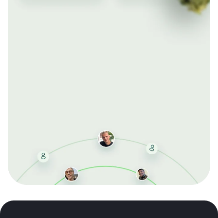
Mit der kostenlosen DMCC-Mitgliedschaft sparen Sie
bei jeder Bestellung, erhalten schnelle Lieferung und
exklusive Updates – dauerhaft ohne Gebühren.