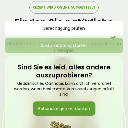
REZEPT WIRD ONLINE AUSGESTELLT
Finden Sie natürliche
Berechtigung prüfen
und sichere
Linderung
Medizinisches Cannabis – verschreibungspflichtige
Gratis Beratung starten
Therapie.
Sind Sie es leid, alles andere
auszuprobieren?
Medizinisches Cannabis kann ärztlich verordnet
werden, wenn bestimmte Voraussetzungen erfüllt
sind.
Behandlungen entdecken