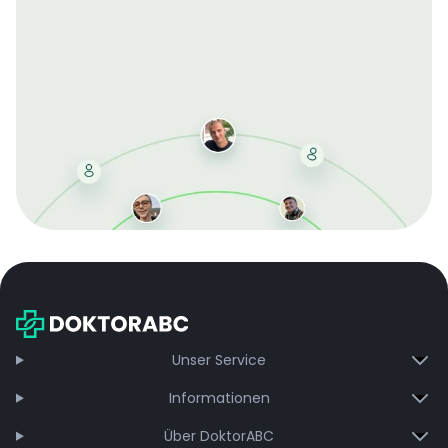
Mit der kostenlosen DMCC-Mitgliedschaft sparen Sie
bei jeder Bestellung, erhalten schnelle Lieferung und
exklusive Updates – dauerhaft ohne Gebühren.
Jetzt beitreten
Unser Service
Informationen
Über DoktorABC