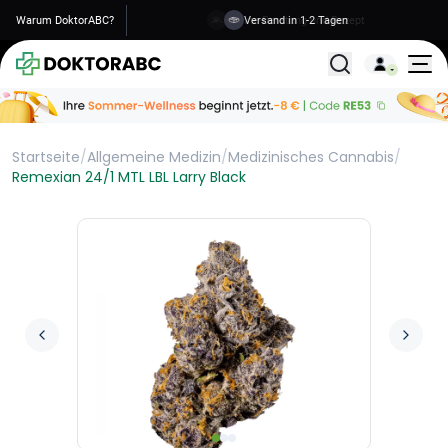
Warum DoktorABC?
Versand in 1-2 Tagen
Alle Behandlunge
Startseite
/
Allgemeine Medizin
/
Medizinisches Cannabis
/
Remexian 24/1 MTL LBL Larry Black