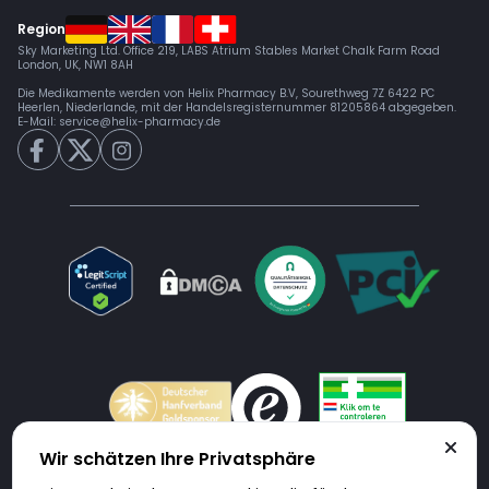
Region
Sky Marketing Ltd. Office 219, LABS Atrium Stables Market Chalk Farm Road
London, UK, NW1 8AH
Die Medikamente werden von Helix Pharmacy B.V, Sourethweg 7Z 6422 PC
Heerlen, Niederlande, mit der Handelsregisternummer 81205864 abgegeben.
E-Mail:
service@helix-pharmacy.de
Wir schätzen Ihre Privatsphäre