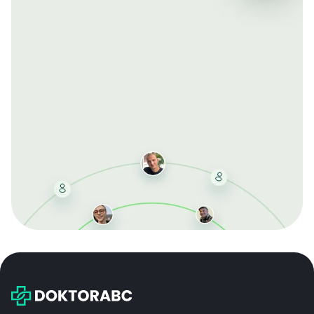
Mit der kostenlosen DMCC-Mitgliedschaft sparen Sie
bei jeder Bestellung, erhalten schnelle Lieferung und
exklusive Updates – dauerhaft ohne Gebühren.
Jetzt beitreten