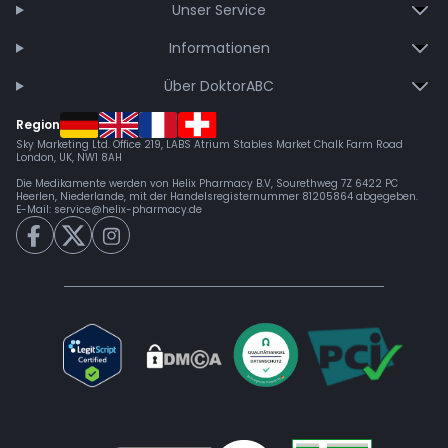
Unser Service
Informationen
Über DoktorABC
Region
Sky Marketing Ltd. Office 219, LABS Atrium Stables Market Chalk Farm Road
London, UK, NW1 8AH
Die Medikamente werden von Helix Pharmacy B.V, Sourethweg 7Z 6422 PC
Heerlen, Niederlande, mit der Handelsregisternummer 81205864 abgegeben.
E-Mail:
service@helix-pharmacy.de