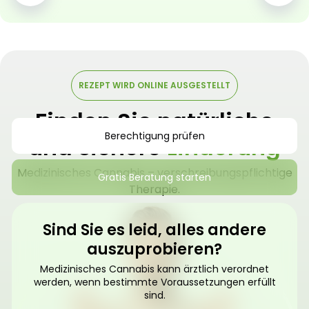
REZEPT WIRD ONLINE AUSGESTELLT
Finden Sie natürliche
Berechtigung prüfen
und sichere
Linderung
Medizinisches Cannabis – verschreibungspflichtige
Gratis Beratung starten
Therapie.
Sind Sie es leid, alles andere
auszuprobieren?
Medizinisches Cannabis kann ärztlich verordnet
werden, wenn bestimmte Voraussetzungen erfüllt
sind.