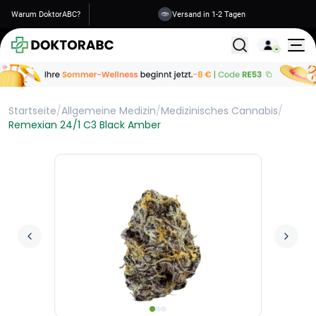
Warum DoktorABC?
Versand in 1-2 Tagen
Alle Behandlunge
Startseite
/
Allgemeine Medizin
/
Medizinisches Cannabis
/
Remexian 24/1 C3 Black Amber