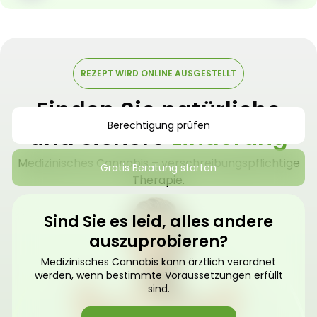
REZEPT WIRD ONLINE AUSGESTELLT
Finden Sie natürliche
Berechtigung prüfen
und sichere
Linderung
Medizinisches Cannabis – verschreibungspflichtige
Gratis Beratung starten
Therapie.
Sind Sie es leid, alles andere
auszuprobieren?
Medizinisches Cannabis kann ärztlich verordnet
werden, wenn bestimmte Voraussetzungen erfüllt
sind.