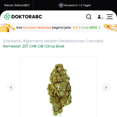
Warum DoktorABC?
Versand in 1-2 Tagen
Alle Behandlunge
Startseite
/
Allgemeine Medizin
/
Medizinisches Cannabis
/
Remexian 21/1 CHR CIB Citrus Bowl