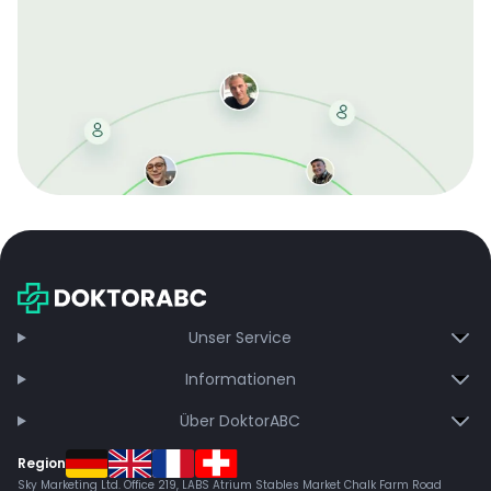
Mit der kostenlosen DMCC-Mitgliedschaft sparen Sie
bei jeder Bestellung, erhalten schnelle Lieferung und
exklusive Updates – dauerhaft ohne Gebühren.
Jetzt beitreten
Unser Service
Informationen
Über DoktorABC
Region
Sky Marketing Ltd. Office 219, LABS Atrium Stables Market Chalk Farm Road