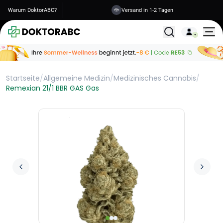
Warum DoktorABC?
Versand in 1-2 Tagen
Alle Behandlunge
Startseite
/
Allgemeine Medizin
/
Medizinisches Cannabis
/
Remexian 21/1 BBR GAS Gas