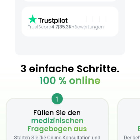
TrustScore
4.7
|
35.3K+
Bewertungen
3 einfache Schritte.
100 % online
1
Füllen Sie den
medizinischen
Fragebogen aus
Starten Sie die Online-Konsultation und
Der beh