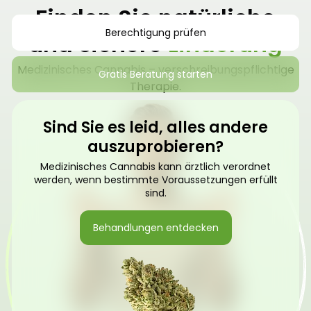
Finden Sie natürliche
Berechtigung prüfen
und sichere
Linderung
Medizinisches Cannabis – verschreibungspflichtige
Gratis Beratung starten
Therapie.
Sind Sie es leid, alles andere
auszuprobieren?
Medizinisches Cannabis kann ärztlich verordnet
werden, wenn bestimmte Voraussetzungen erfüllt
sind.
Behandlungen entdecken