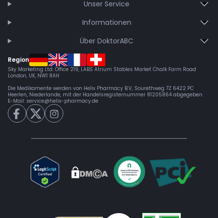
Unser Service
Informationen
Über DoktorABC
Region
Sky Marketing Ltd. Office 219, LABS Atrium Stables Market Chalk Farm Road
London, UK, NW1 8AH
Die Medikamente werden von Helix Pharmacy B.V, Sourethweg 7Z 6422 PC
Heerlen, Niederlande, mit der Handelsregisternummer 81205864 abgegeben.
E-Mail:
service@helix-pharmacy.de