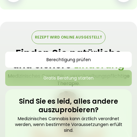
REZEPT WIRD ONLINE AUSGESTELLT
Finden Sie natürliche
Berechtigung prüfen
und sichere
Linderung
Medizinisches Cannabis – verschreibungspflichtige
Gratis Beratung starten
Therapie.
Sind Sie es leid, alles andere
auszuprobieren?
Medizinisches Cannabis kann ärztlich verordnet
werden, wenn bestimmte Voraussetzungen erfüllt
sind.