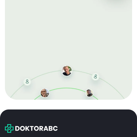
Mit der kostenlosen DMCC-Mitgliedschaft sparen Sie
bei jeder Bestellung, erhalten schnelle Lieferung und
exklusive Updates – dauerhaft ohne Gebühren.
Jetzt beitreten