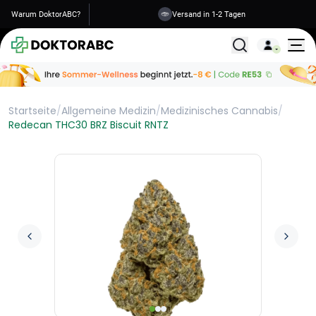
Warum DoktorABC?
Versand in 1-2 Tagen
Alle Behandlunge
Startseite
/
Allgemeine Medizin
/
Medizinisches Cannabis
/
Redecan THC30 BRZ Biscuit RNTZ