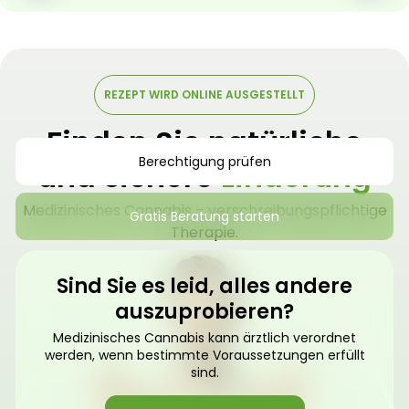
REZEPT WIRD ONLINE AUSGESTELLT
Finden Sie natürliche
Berechtigung prüfen
und sichere
Linderung
Medizinisches Cannabis – verschreibungspflichtige
Gratis Beratung starten
Therapie.
Sind Sie es leid, alles andere
auszuprobieren?
Medizinisches Cannabis kann ärztlich verordnet
werden, wenn bestimmte Voraussetzungen erfüllt
sind.