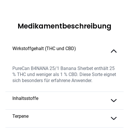
Medikamentbeschreibung
Wirkstoffgehalt (THC und CBD)
PureCan B4NANA 25/1 Banana Sherbet enthält 25
% THC und weniger als 1 % CBD. Diese Sorte eignet
sich besonders für erfahrene Anwender.
Inhaltsstoffe
Die Sorte kombiniert einen hohen THC-Gehalt mit
einem süßen, tropischen Terpenprofil, das ihre
Terpene
intensiven Aromen verstärkt. Sie wird ohne
Limonen – Fruchtig und zitronig,
chemische Zusätze hergestellt.