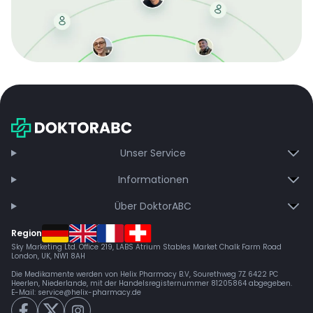
Mit der kostenlosen DMCC-Mitgliedschaft sparen Sie
bei jeder Bestellung, erhalten schnelle Lieferung und
exklusive Updates – dauerhaft ohne Gebühren.
Jetzt beitreten
Unser Service
Informationen
Über DoktorABC
Region
Sky Marketing Ltd. Office 219, LABS Atrium Stables Market Chalk Farm Road
London, UK, NW1 8AH
Die Medikamente werden von Helix Pharmacy B.V, Sourethweg 7Z 6422 PC
Heerlen, Niederlande, mit der Handelsregisternummer 81205864 abgegeben.
E-Mail:
service@helix-pharmacy.de