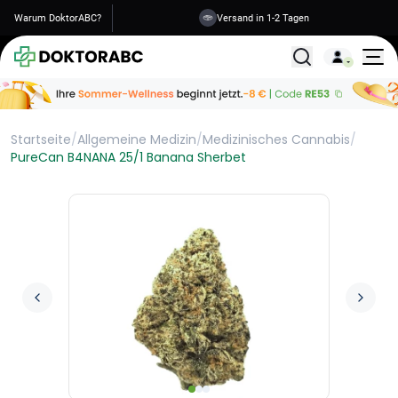
Warum DoktorABC?
Versand in 1-2 Tagen
Alle Behandlunge
Startseite
/
Allgemeine Medizin
/
Medizinisches Cannabis
/
PureCan B4NANA 25/1 Banana Sherbet