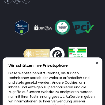
Wir schätzen Ihre Privatsphäre
Diese Website benutzt Cookies, die für den
Doktorabc.com ist eine Vermittlungsplattform. Doktorabc ist ausdrücklich
technischen Betrieb der Website erforderlich sind
keine Internetapotheke. Doktorabc bietet keine Medikamente oder
sonstige Produkte an oder liefert diese. Jegliche Informationen zu
und stets gesetzt werden. Andere Cookies, um
Produkten, Medikamenten und Preisen auf der Internetseite beinhalten
Inhalte und Anzeigen zu personalisieren und die
kein Angebot von Doktorabc an Sie. Für die Einhaltung der in Ihrem Land
geltenden Gesetze und sonstigen Rechtsvorschriften sind Sie als Nutzer
Zugriffe auf unsere Website zu analysieren, werden
selbst verantwortlich. Die Nutzung unseres Services auf Doktorabc durch
nur mit Ihrer Zustimmung gesetzt. Außerdem geben
Sie erfolgt auf eigenes Risiko und in eigener Verantwortung. Sie erklären,
diese Internetseite aus eigener Initiative zu besuchen und zu nutzen.
wir Informationen zu Ihrer Verwendung unserer