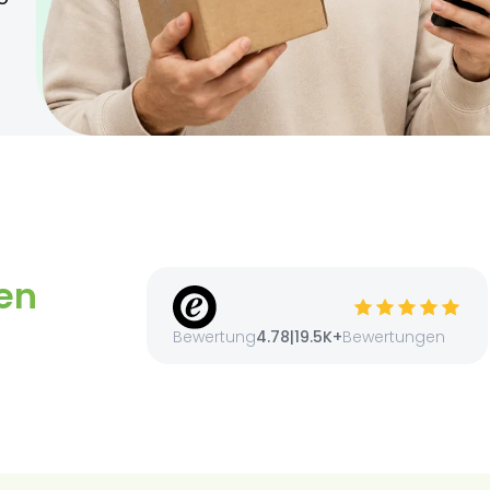
den.
8 Jahren.
en
Bewertung
4.78
|
19.5K+
Bewertungen