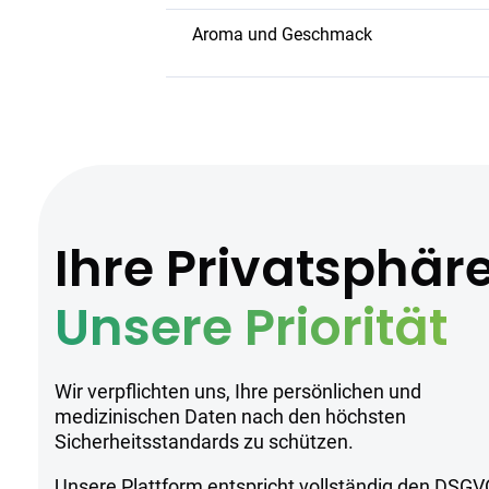
Diese Sorte bietet eine milde, ausgleic
Konzentration zu beeinträchtigen. Ide
Aroma und Geschmack
Aroma
: Blumig und erdig, mit eine
Geschmack
: Mild, mit würzigen Unt
Hersteller
Ihre Privatsphär
Pedanios produziert medizinisches C
Anbaumethoden. Alle Produkte werden 
Unsere Priorität
Sicherheitsh
Wir verpflichten uns, Ihre persönlichen und
medizinischen Daten nach den höchsten
Sicherheitsstandards zu schützen.
Kühl und trocken lagern.
Unsere Plattform entspricht vollständig den DSGV