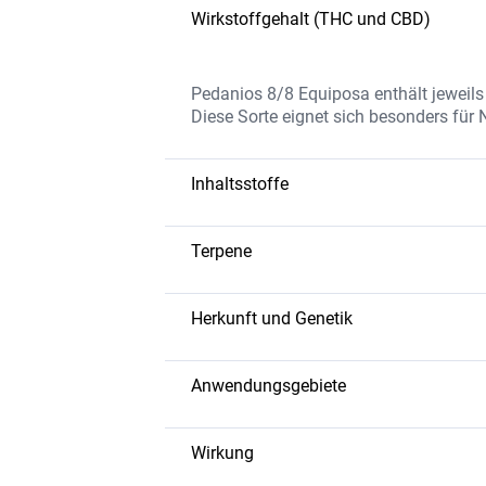
Wirkstoffgehalt (THC und CBD)
Pedanios 8/8 Equiposa enthält jeweil
Diese Sorte eignet sich besonders für 
Inhaltsstoffe
Das Produkt besteht aus reinem THC, 
unterstützen. Es wird ohne synthetisch
Terpene
Myrcen
: Erdig, entspannend.
Caryophyllen
: Würzig, entzündung
Herkunft und Genetik
Pinene
: Frisch, unterstützt mentale K
Equiposa ist eine ausgewogene Hybrid-
Sativa- und Indica-Eigenschaften für e
Anwendungsgebiete
Unterstützung bei leichten Schmer
Förderung von Entspannung und inn
Wirkung
Linderung von Stress und Ängsten.