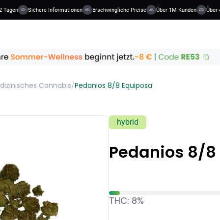
2 Tagen
Sichere Informationen
Erschwingliche Preise
Über 1M Kunden
Über 4
dizinisches Cannabis
/
Pedanios 8/8 Equiposa
hybrid
Pedanios 8/8
THC: 8%