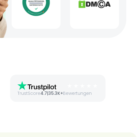
TrustScore
4.7
|
35.3K+
Bewertungen