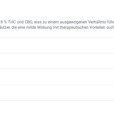
s 8 % THC und CBD, was zu einem ausgewogenen Verhältnis führ
Nutzer, die eine milde Wirkung mit therapeutischen Vorteilen suc
CBD und natürlichen Terpenen, die das Aroma und die Wirkung
e Zusätze hergestellt.
shemmend und beruhigend.
larheit.
Sorte mit milden psychoaktiven Effekten. Die Genetik kombinie
in harmonisches Erlebnis.
zen und Entzündungen.
erer Balance.