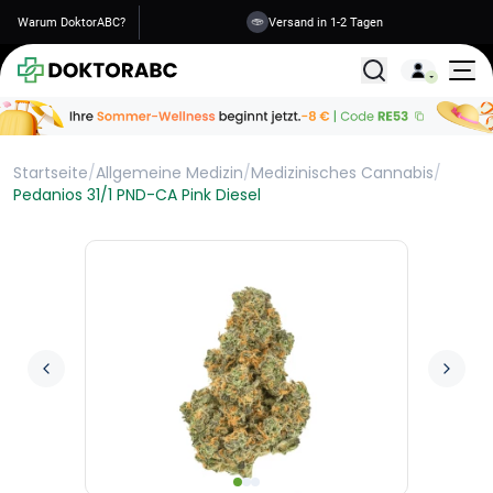
Warum DoktorABC?
Versand in 1-2 Tagen
Alle Behandlunge
Startseite
/
Allgemeine Medizin
/
Medizinisches Cannabis
/
Pedanios 31/1 PND-CA Pink Diesel