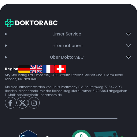
bei jeder Bestellung, erhalten schnelle Lieferung und
exklusive Updates – dauerhaft ohne Gebühren.
Jetzt beitreten
Unser Service
Informationen
Über DoktorABC
Region
Sky Marketing Ltd. Office 219, LABS Atrium Stables Market Chalk Farm Road
London, UK, NW1 8AH
Die Medikamente werden von Helix Pharmacy B.V, Sourethweg 7Z 6422 PC
Heerlen, Niederlande, mit der Handelsregisternummer 81205864 abgegeben.
E-Mail:
service@helix-pharmacy.de