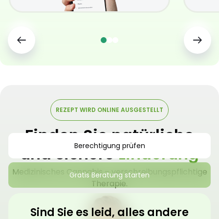
REZEPT WIRD ONLINE AUSGESTELLT
Finden Sie natürliche
Berechtigung prüfen
und sichere
Linderung
Medizinisches Cannabis – verschreibungspflichtige
Gratis Beratung starten
Therapie.
Sind Sie es leid, alles andere