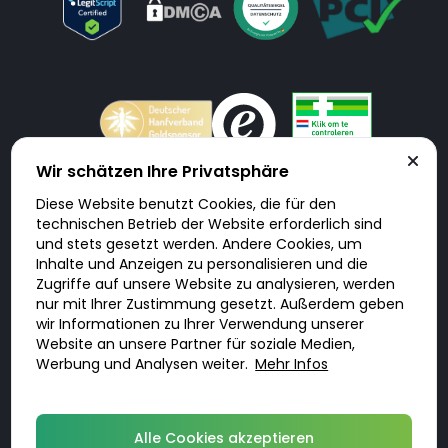
Wir schätzen Ihre Privatsphäre
Diese Website benutzt Cookies, die für den
Doktorabc.com ist eine Vermittlungsplattform. Doktorabc ist ausdrücklich
technischen Betrieb der Website erforderlich sind
keine Internetapotheke. Doktorabc bietet keine Medikamente oder
sonstige Produkte an oder liefert diese. Jegliche Informationen zu
und stets gesetzt werden. Andere Cookies, um
Produkten, Medikamenten und Preisen auf der Internetseite beinhalten
Inhalte und Anzeigen zu personalisieren und die
kein Angebot von Doktorabc an Sie. Für die Einhaltung der in Ihrem Land
geltenden Gesetze und sonstigen Rechtsvorschriften sind Sie als Nutzer
Zugriffe auf unsere Website zu analysieren, werden
selbst verantwortlich. Die Nutzung unseres Services auf Doktorabc durch
nur mit Ihrer Zustimmung gesetzt. Außerdem geben
Sie erfolgt auf eigenes Risiko und in eigener Verantwortung. Sie erklären,
diese Internetseite aus eigener Initiative zu besuchen und zu nutzen.
wir Informationen zu Ihrer Verwendung unserer
Website an unsere Partner für soziale Medien,
Werbung und Analysen weiter.
Mehr Infos
© 2026 DoktorABC.com
Alle Cookies akzeptieren