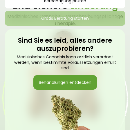
Berechtigung prüfen
und sichere
Linderung
Medizinisches Cannabis – verschreibungspflichtige
Gratis Beratung starten
Therapie.
Sind Sie es leid, alles andere
auszuprobieren?
Medizinisches Cannabis kann ärztlich verordnet
werden, wenn bestimmte Voraussetzungen erfüllt
sind.
Behandlungen entdecken