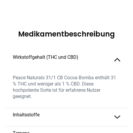
Medikamentbeschreibung
Wirkstoffgehalt (THC und CBD)
Peace Naturals 31/1 CB Cocoa Bomba enthält 31
% THC und weniger als 1 % CBD. Diese
hochpotente Sorte ist für erfahrene Nutzer
geeignet.
Inhaltsstoffe
Die Sorte kombiniert einen sehr hohen THC-Gehalt
mit einem intensiven Terpenprofil, das ihre