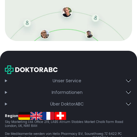
Mit der kostenlosen DMCC-Mitgliedschaft sparen Sie
bei jeder Bestellung, erhalten schnelle Lieferung und
exklusive Updates – dauerhaft ohne Gebühren.
Jetzt beitreten
Unser Service
Informationen
Über DoktorABC
Region
Sky Marketing Ltd. Office 219, LABS Atrium Stables Market Chalk Farm Road
London, UK, NW1 8AH
Die Medikamente werden von Helix Pharmacy B.V, Sourethweg 7Z 6422 PC