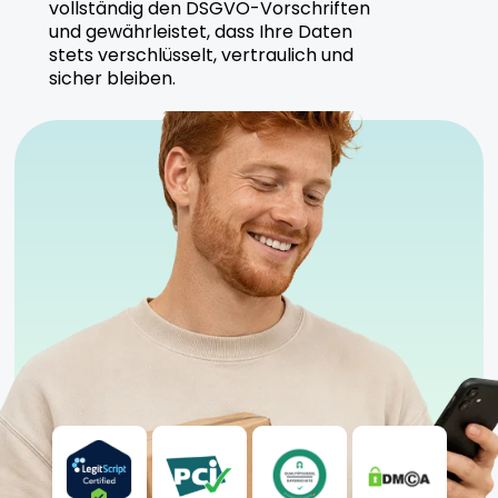
vollständig den DSGVO-Vorschriften
Peace Naturals steht für hochwertige medizinische
und gewährleistet, dass Ihre Daten
Cannabisprodukte, die unter strengen
stets verschlüsselt, vertraulich und
Qualitätskontrollen hergestellt werden.
sicher bleiben.
Sicherheitshinweise
Trocken und kühl lagern
Anwendung nur unter ärztlicher Aufsicht
empfohlen
Für erfahrene Nutzer geeignet