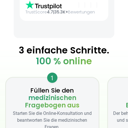
TrustScore
4.7
|
35.3K+
Bewertungen
3 einfache Schritte.
100 % online
1
Füllen Sie den
medizinischen
Fragebogen aus
Starten Sie die Online-Konsultation und
Der beh
beantworten Sie die medizinischen
und s
Fragen.