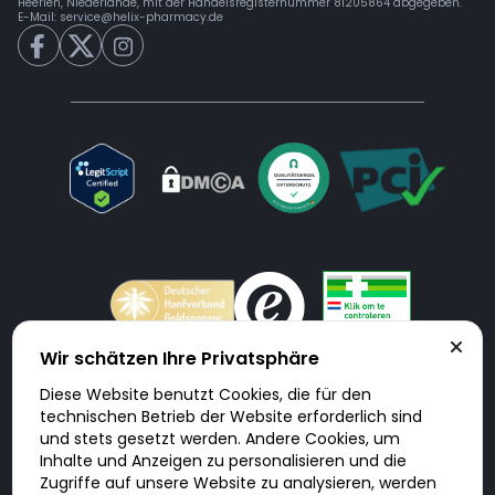
Heerlen, Niederlande, mit der Handelsregisternummer 81205864 abgegeben.
E-Mail:
service@helix-pharmacy.de
Wir schätzen Ihre Privatsphäre
Diese Website benutzt Cookies, die für den
Doktorabc.com ist eine Vermittlungsplattform. Doktorabc ist ausdrücklich
technischen Betrieb der Website erforderlich sind
keine Internetapotheke. Doktorabc bietet keine Medikamente oder
sonstige Produkte an oder liefert diese. Jegliche Informationen zu
und stets gesetzt werden. Andere Cookies, um
Produkten, Medikamenten und Preisen auf der Internetseite beinhalten
Inhalte und Anzeigen zu personalisieren und die
kein Angebot von Doktorabc an Sie. Für die Einhaltung der in Ihrem Land
geltenden Gesetze und sonstigen Rechtsvorschriften sind Sie als Nutzer
Zugriffe auf unsere Website zu analysieren, werden
selbst verantwortlich. Die Nutzung unseres Services auf Doktorabc durch