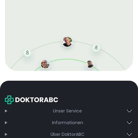
Mit der kostenlosen DMCC-Mitgliedschaft sparen Sie
bei jeder Bestellung, erhalten schnelle Lieferung und
exklusive Updates – dauerhaft ohne Gebühren.
Jetzt beitreten
Unser Service
Informationen
Über DoktorABC