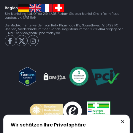
Region
Sky Marketing Ltd. Office 219, LABS Atrium Stables Market Chalk Farm Road
London, UK, NW1 8AH
Die Medikamente werden von Helix Pharmacy B.V, Sourethweg 7Z 6422 PC
Heerlen, Niederlande, mit der Handelsregisternummer 81205864 abgegeben.
E-Mail:
service@helix-pharmacy.de
Wir schätzen Ihre Privatsphäre