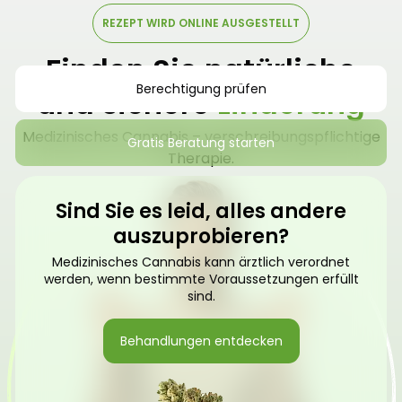
REZEPT WIRD ONLINE AUSGESTELLT
Finden Sie natürliche
Berechtigung prüfen
und sichere
Linderung
Medizinisches Cannabis – verschreibungspflichtige
Gratis Beratung starten
Therapie.
Sind Sie es leid, alles andere
auszuprobieren?
Medizinisches Cannabis kann ärztlich verordnet
werden, wenn bestimmte Voraussetzungen erfüllt
sind.
Behandlungen entdecken