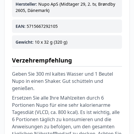
Ohrstöpsel
Hersteller:
Nupo ApS (Midtager 29, 2. tv, Brøndby
3,79 €
3,95 €
-4%
2605, Dänemark)
ARZNEIMITTEL & GESUNDHEIT
Softa Swabs
EAN:
5715667292105
Alkoholtupfer,
3,75 €
100 Stück
4,29 €
-13%
Gewicht:
10 x 32 g (320 g)
ARZNEIMITTEL & GESUNDHEIT
Lefax® extra
Kautabletten
Verzehrempfehlung
7,69 €
8,09 €
-5%
ARZNEIMITTEL & GESUNDHEIT
Geben Sie 300 ml kaltes Wasser und 1 Beutel
Hametum
Nupo in einen Shaker. Gut schütteln und
Hämorrhoidensalbe:
genießen.
12,04 €
Bei Hämorrhoiden
12,95 €
-7%
Ersetzen Sie alle Ihre Mahlzeiten durch 6
& Juckreiz
Portionen Nupo für eine sehr kalorienarme
Tagesdiät (VLCD, ca. 800 kcal). Es ist wichtig, alle
Nach Marke kaufen
6 Portionen täglich zu konsumieren und die
Anweisungen zu befolgen, um den gesamten
täglichen Nährstoffbedarf zu decken. Achten Sie