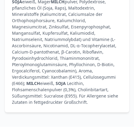
SOJA
eiweiß, Mager
MILCH
pulver, Polydextrose,
pflanzliches Öl (Soja, Raps), Maltodextrin,
Mineralstoffe (Kaliumcitrat, Calciumsalze der
Orthophosphorsäure, Kaliumchlorid,
Magnesiumcitrat, Zinksulfat, Eisenpyrophosphat,
Mangansulfat, Kupfersulfat, Kaliumiodid,
Natriumselenit, Natriummolybdat) und Vitamine (L-
Ascorbinsäure, Nicotinamid, DL-α-Tocopherylacetat,
Calcium-D-pantothenat, β-Carotin, Riboflavin,
Pyrodoxinhydrochlorid, Thiaminmononitrat,
Pteroylmonoglutaminsäure, Phyllochinon, D-Biotin,
Ergocalciferol, Cyanocobalamin), Aroma,
Verdickungsmittel: Xanthan (E415), Cellulosegummi
(E466);
MILCH
eiweiß,
SOJA
Lecithin,
Flohsamenschalenpulver (0,3%), Cholinbitartart,
Süßungsmittel: Sucralose (E955). Für Allergene siehe
Zutaten in fettgedruckter Großschrift.