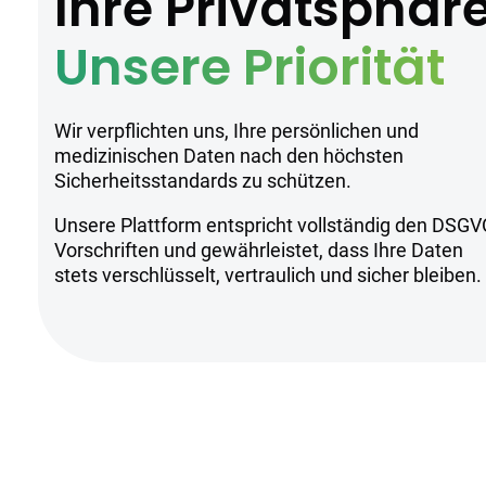
Ihre Privatsphär
Noc Dascoli steht für hochwertige Can
produziert werden. Alle Produkte werde
Unsere Priorität
Sicherheitsh
Wir verpflichten uns, Ihre persönlichen und
medizinischen Daten nach den höchsten
Sicherheitsstandards zu schützen.
Kühl und trocken lagern.
Unsere Plattform entspricht vollständig den DSGV
Nur unter ärztlicher Aufsicht anwen
Vorschriften und gewährleistet, dass Ihre Daten
Nicht geeignet für Personen unter 1
stets verschlüsselt, vertraulich und sicher bleiben.