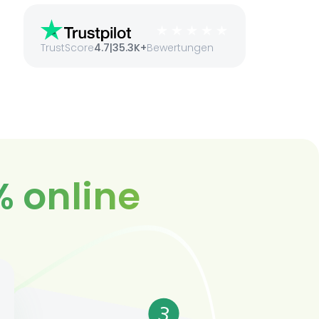
TrustScore
4.7
|
35.3K+
Bewertungen
% online
3