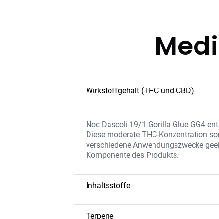
Medi
Wirkstoffgehalt (THC und CBD)
Noc Dascoli 19/1 Gorilla Glue GG4 ent
Diese moderate THC-Konzentration sor
verschiedene Anwendungszwecke geeigne
Komponente des Produkts.
Inhaltsstoffe
Die Blüten bestehen aus natürlichem T
das sensorische Erlebnis verstärken. 
Terpene