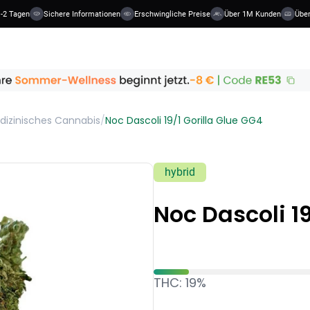
-2 Tagen
Sichere Informationen
Erschwingliche Preise
Über 1M Kunden
Über 
dizinisches Cannabis
/
Noc Dascoli 19/1 Gorilla Glue GG4
hybrid
Noc Dascoli 19
THC: 19%