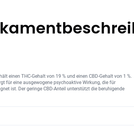
kamentbeschre
hält einen THC-Gehalt von 19 % und einen CBD-Gehalt von 1 %.
gt für eine ausgewogene psychoaktive Wirkung, die für
t ist. Der geringe CBD-Anteil unterstützt die beruhigende
HC und CBD, ergänzt durch eine Vielzahl hochwertiger Terpene, 
Es werden keine synthetischen Zusätze verwendet, um die Reinhei