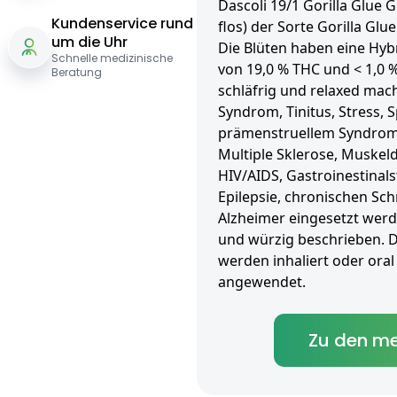
Dascoli 19/1 Gorilla Glue 
Kundenservice rund
flos) der Sorte Gorilla G
um die Uhr
Die Blüten haben eine Hyb
Schnelle medizinische
von 19,0 % THC und < 1,0 %
Beratung
schläfrig und relaxed mac
Syndrom, Tinitus, Stress,
prämenstruellem Syndrom
Multiple Sklerose, Muskel
HIV/AIDS, Gastroinestinal
Epilepsie, chronischen Sc
Alzheimer eingesetzt werde
und würzig beschrieben. D
werden inhaliert oder oral 
angewendet.
Zu den me