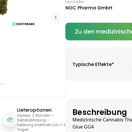
Hersteller
NOC Pharma GmbH
Zu den medizinisch
Typische Effekte*
Lieferoptionen
Beschreibung
Express: 2 Stunden –
Medizinische Cannabis Ther
Selbstabholung –
Lieferung innerhalb von 1–2
Glue GG4
Tagen