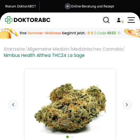
Warum DoktorABC?
Versand in 1-2 Tagen
Alle Behandlunge
Startseite
/
Allgemeine Medizin
/
Medizinisches Cannabis
/
Nimbus Health Althea THC24 La Sage