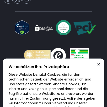
Wir schätzen Ihre Privatsphäre
Diese Website benutzt Cookies, die für den
Doktorabc.com ist eine Vermittlungsplattform. Doktorabc ist ausdrücklich
technischen Betrieb der Website erforderlich sind
keine Internetapotheke. Doktorabc bietet keine Medikamente oder
sonstige Produkte an oder liefert diese. Jegliche Informationen zu
und stets gesetzt werden. Andere Cookies, um
Produkten, Medikamenten und Preisen auf der Internetseite beinhalten
Inhalte und Anzeigen zu personalisieren und die
kein Angebot von Doktorabc an Sie. Für die Einhaltung der in Ihrem Land
geltenden Gesetze und sonstigen Rechtsvorschriften sind Sie als Nutzer
Zugriffe auf unsere Website zu analysieren, werden
selbst verantwortlich. Die Nutzung unseres Services auf Doktorabc durch
nur mit Ihrer Zustimmung gesetzt. Außerdem geben
Sie erfolgt auf eigenes Risiko und in eigener Verantwortung. Sie erklären,
diese Internetseite aus eigener Initiative zu besuchen und zu nutzen.
wir Informationen zu Ihrer Verwendung unserer