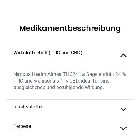
Medikamentbeschreibung
Wirkstoffgehalt (THC und CBD)
Nimbus Health Althea THC24 La Sage enthält 24 %
THC und weniger als 1 % CBD, ideal für eine
ausgleichende und beruhigende Wirkung.
Inhaltsstoffe
Das Produkt enthält hochwertiges THC, natürliche
Terpene und ist frei von chemischen
Terpene
Zusatzstoffen.
Limonen
: Belebend und zitrusartig.