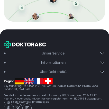
Mit der kostenlosen DMCC-Mitgliedschaft sparen Sie
bei jeder Bestellung, erhalten schnelle Lieferung und
exklusive Updates – dauerhaft ohne Gebühren.
Jetzt beitreten
Unser Service
Informationen
Über DoktorABC
Region
Sky Marketing Ltd. Office 219, LABS Atrium Stables Market Chalk Farm Road
London, UK, NW1 8AH
Die Medikamente werden von Helix Pharmacy B.V, Sourethweg 7Z 6422 PC
Heerlen, Niederlande, mit der Handelsregisternummer 81205864 abgegeben.
E-Mail:
service@helix-pharmacy.de