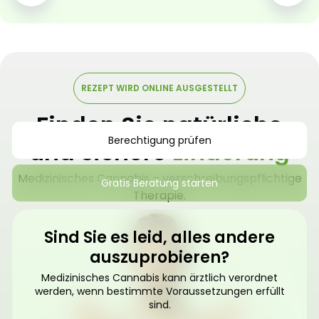
REZEPT WIRD ONLINE AUSGESTELLT
Finden Sie natürliche
Berechtigung prüfen
und sichere
Linderung
Medizinisches Cannabis – verschreibungspflichtige
Gratis Beratung starten
Therapie.
Sind Sie es leid, alles andere
auszuprobieren?
Medizinisches Cannabis kann ärztlich verordnet
werden, wenn bestimmte Voraussetzungen erfüllt
sind.