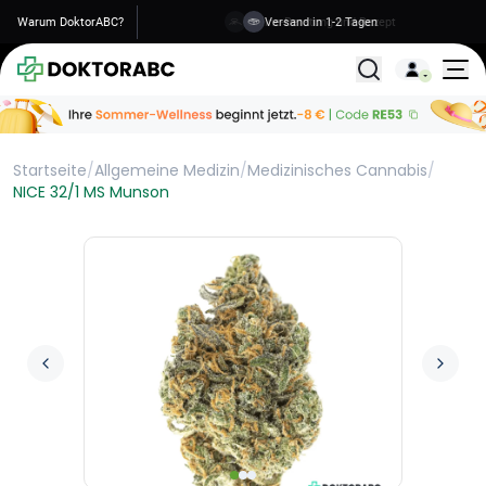
Warum DoktorABC?
Versand in 1-2 Tagen
Alle Behandlunge
Startseite
/
Allgemeine Medizin
/
Medizinisches Cannabis
/
NICE 32/1 MS Munson