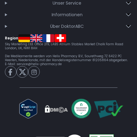
Unser Service
Informationen
Über DoktorABC
Region
Sky Marketing Ltd. Office 219, LABS Atrium Stables Market Chalk Farm Road
London, UK, NW1 8AH
Die Medikamente werden von Helix Pharmacy B.V, Sourethweg 7Z 6422 PC
Heerlen, Niederlande, mit der Handelsregisternummer 81205864 abgegeben.
E-Mail:
service@helix-pharmacy.de