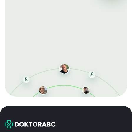
Mit der kostenlosen DMCC-Mitgliedschaft sparen Sie
bei jeder Bestellung, erhalten schnelle Lieferung und
exklusive Updates – dauerhaft ohne Gebühren.
Jetzt beitreten