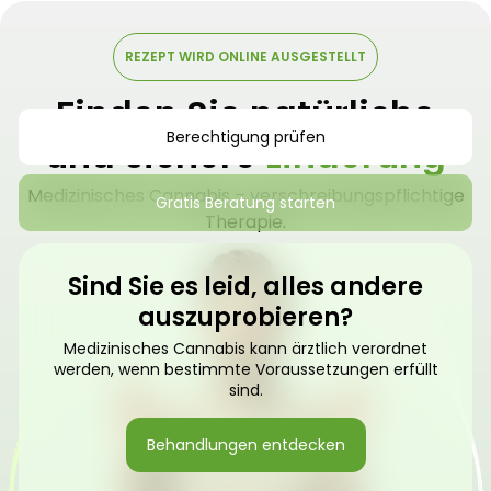
REZEPT WIRD ONLINE AUSGESTELLT
Finden Sie natürliche
Berechtigung prüfen
und sichere
Linderung
Medizinisches Cannabis – verschreibungspflichtige
Gratis Beratung starten
Therapie.
Sind Sie es leid, alles andere
auszuprobieren?
Medizinisches Cannabis kann ärztlich verordnet
werden, wenn bestimmte Voraussetzungen erfüllt
sind.
Behandlungen entdecken