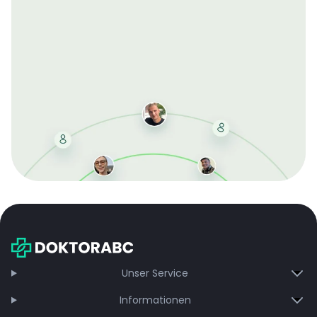
Mit der kostenlosen DMCC-Mitgliedschaft sparen Sie
bei jeder Bestellung, erhalten schnelle Lieferung und
exklusive Updates – dauerhaft ohne Gebühren.
Jetzt beitreten
Unser Service
Informationen