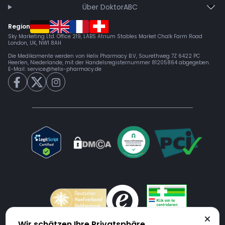
Über DoktorABC
Region
Sky Marketing Ltd. Office 219, LABS Atrium Stables Market Chalk Farm Road
London, UK, NW1 8AH
Die Medikamente werden von Helix Pharmacy B.V, Sourethweg 7Z 6422 PC
Heerlen, Niederlande, mit der Handelsregisternummer 81205864 abgegeben.
E-Mail:
service@helix-pharmacy.de
Wir schätzen Ihre Privatsphäre