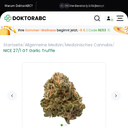
Warum DoktorABC?
Versand in 1-2 Tagen
Alle Behandlunge
Startseite
/
Allgemeine Medizin
/
Medizinisches Cannabis
/
NICE 27/1 GT Garlic Truffle