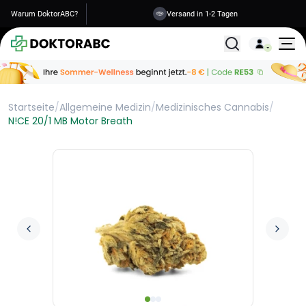
Warum DoktorABC?
Versand in 1-2 Tagen
Alle Behandlunge
Startseite
/
Allgemeine Medizin
/
Medizinisches Cannabis
/
N!CE 20/1 MB Motor Breath