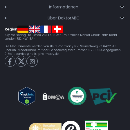
Informationen
Über DoktorABC
Region
Sky Marketing Ltd. Office 219, LABS Atrium Stables Market Chalk Farm Road
London, UK, NW1 8AH
Die Medikamente werden von Helix Pharmacy B.V, Sourethweg 7Z 6422 PC
Heerlen, Niederlande, mit der Handelsregisternummer 81205864 abgegeben.
E-Mail:
service@helix-pharmacy.de