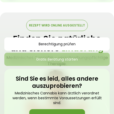
REZEPT WIRD ONLINE AUSGESTELLT
Finden Sie natürliche
Berechtigung prüfen
und sichere
Linderung
Medizinisches Cannabis – verschreibungspflichtige
Gratis Beratung starten
Therapie.
Sind Sie es leid, alles andere
auszuprobieren?
Medizinisches Cannabis kann ärztlich verordnet
werden, wenn bestimmte Voraussetzungen erfüllt
sind.