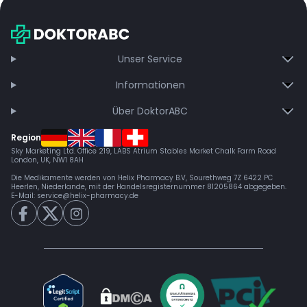
exklusive Updates – dauerhaft ohne Gebühren.
Jetzt beitreten
Unser Service
Informationen
Über DoktorABC
Region
Sky Marketing Ltd. Office 219, LABS Atrium Stables Market Chalk Farm Road
London, UK, NW1 8AH
Die Medikamente werden von Helix Pharmacy B.V, Sourethweg 7Z 6422 PC
Heerlen, Niederlande, mit der Handelsregisternummer 81205864 abgegeben.
E-Mail:
service@helix-pharmacy.de