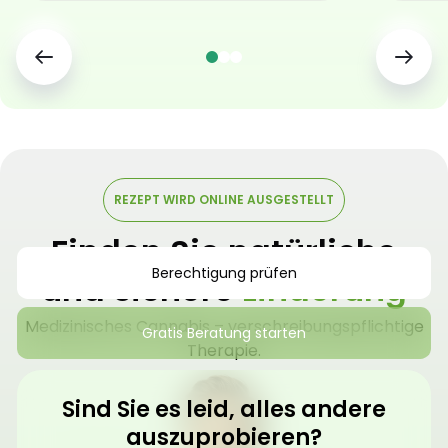
REZEPT WIRD ONLINE AUSGESTELLT
Finden Sie natürliche
Berechtigung prüfen
und sichere
Linderung
Medizinisches Cannabis – verschreibungspflichtige
Gratis Beratung starten
Therapie.
Sind Sie es leid, alles andere
auszuprobieren?