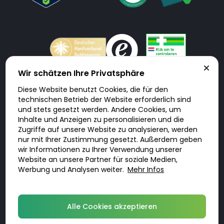
Wir schätzen Ihre Privatsphäre
Diese Website benutzt Cookies, die für den
Doktorabc.com ist eine Vermittlungsplattform. Doktorabc ist ausdrücklich
technischen Betrieb der Website erforderlich sind
keine Internetapotheke. Doktorabc bietet keine Medikamente oder
sonstige Produkte an oder liefert diese. Jegliche Informationen zu
und stets gesetzt werden. Andere Cookies, um
Produkten, Medikamenten und Preisen auf der Internetseite beinhalten
Inhalte und Anzeigen zu personalisieren und die
kein Angebot von Doktorabc an Sie. Für die Einhaltung der in Ihrem Land
geltenden Gesetze und sonstigen Rechtsvorschriften sind Sie als Nutzer
Zugriffe auf unsere Website zu analysieren, werden
selbst verantwortlich. Die Nutzung unseres Services auf Doktorabc durch
nur mit Ihrer Zustimmung gesetzt. Außerdem geben
Sie erfolgt auf eigenes Risiko und in eigener Verantwortung. Sie erklären,
diese Internetseite aus eigener Initiative zu besuchen und zu nutzen.
wir Informationen zu Ihrer Verwendung unserer
Website an unsere Partner für soziale Medien,
Werbung und Analysen weiter.
Mehr Infos
© 2026 DoktorABC.com
Alle Cookies akzeptieren