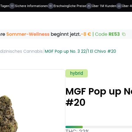
 Tagen
Sichere Informationen
Erschwingliche Preise
Über 1M Kunden
Über 40
dizinisches Cannabis
/
MGF Pop up No. 3 22/1 El Chivo #20
hybrid
MGF Pop up No.
#20
THC: 22%