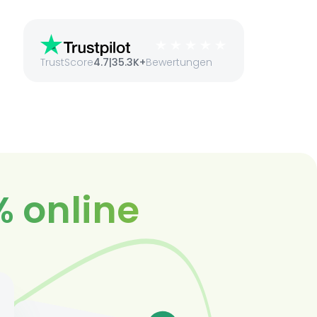
TrustScore
4.7
|
35.3K+
Bewertungen
% online