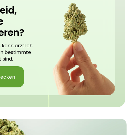
eid,
e
eren?
 kann ärztlich
nn bestimmte
 sind.
decken