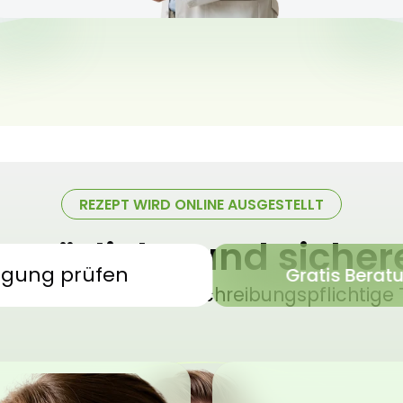
REZEPT WIRD ONLINE AUSGESTELLT
 natürliche und siche
igung prüfen
Gratis Berat
sches Cannabis – verschreibungspflichtige 