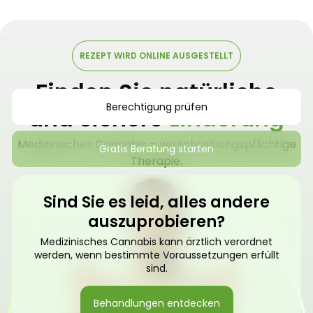
REZEPT WIRD ONLINE AUSGESTELLT
Finden Sie natürliche
Berechtigung prüfen
und sichere
Linderung
Medizinisches Cannabis – verschreibungspflichtige
Gratis Beratung starten
Therapie.
Sind Sie es leid, alles andere
auszuprobieren?
Medizinisches Cannabis kann ärztlich verordnet
werden, wenn bestimmte Voraussetzungen erfüllt
sind.
Behandlungen entdecken