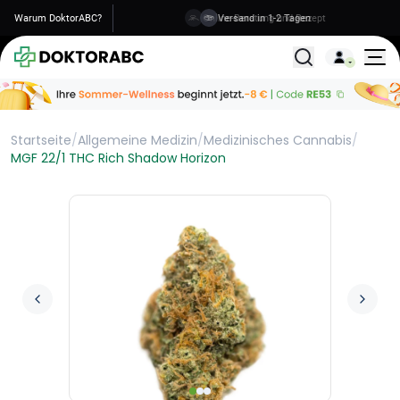
Warum DoktorABC?
Versand in 1-2 Tagen
Alle Behandlunge
Startseite
/
Allgemeine Medizin
/
Medizinisches Cannabis
/
MGF 22/1 THC Rich Shadow Horizon