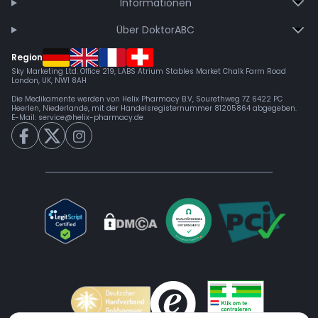
Informationen
Über DoktorABC
Region
Sky Marketing Ltd. Office 219, LABS Atrium Stables Market Chalk Farm Road
London, UK, NW1 8AH
Die Medikamente werden von Helix Pharmacy B.V, Sourethweg 7Z 6422 PC
Heerlen, Niederlande, mit der Handelsregisternummer 81205864 abgegeben.
E-Mail:
service@helix-pharmacy.de