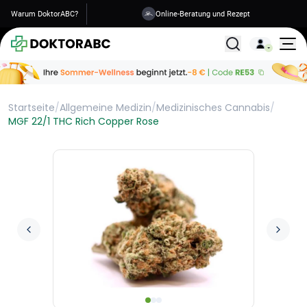
Warum DoktorABC?
Versand in 1-2 Tagen
Alle Behandlunge
Startseite
/
Allgemeine Medizin
/
Medizinisches Cannabis
/
MGF 22/1 THC Rich Copper Rose