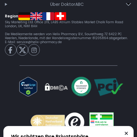
Über DoktorABC
Region
Sky Marketing Ltd. Office 219, LABS Atrium Stables Market Chalk Farm Road
London, UK, NW1 8AH
Die Medikamente werden von Helix Pharmacy B.V, Sourethweg 7Z 6422 PC
Heerlen, Niederlande, mit der Handelsregisternummer 81205864 abgegeben.
E-Mail:
service@helix-pharmacy.de
Wir schätzen Ihre Privatsphäre