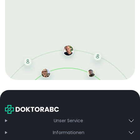
Mit der kostenlosen DMCC-Mitgliedschaft sparen Sie
bei jeder Bestellung, erhalten schnelle Lieferung und
exklusive Updates – dauerhaft ohne Gebühren.
Jetzt beitreten
Unser Service
Informationen