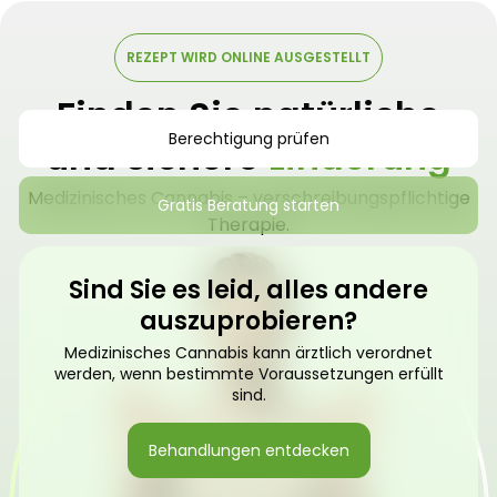
REZEPT WIRD ONLINE AUSGESTELLT
Finden Sie natürliche
Berechtigung prüfen
und sichere
Linderung
Medizinisches Cannabis – verschreibungspflichtige
Gratis Beratung starten
Therapie.
Sind Sie es leid, alles andere
auszuprobieren?
Medizinisches Cannabis kann ärztlich verordnet
werden, wenn bestimmte Voraussetzungen erfüllt
sind.
Behandlungen entdecken