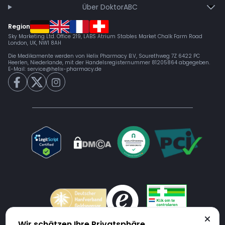
Über DoktorABC
Region
Sky Marketing Ltd. Office 219, LABS Atrium Stables Market Chalk Farm Road
London, UK, NW1 8AH
Die Medikamente werden von Helix Pharmacy B.V, Sourethweg 7Z 6422 PC
Heerlen, Niederlande, mit der Handelsregisternummer 81205864 abgegeben.
E-Mail:
service@helix-pharmacy.de
Wir schätzen Ihre Privatsphäre