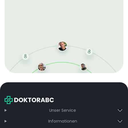
Mit der kostenlosen DMCC-Mitgliedschaft sparen Sie
bei jeder Bestellung, erhalten schnelle Lieferung und
exklusive Updates – dauerhaft ohne Gebühren.
Jetzt beitreten
Unser Service
Informationen