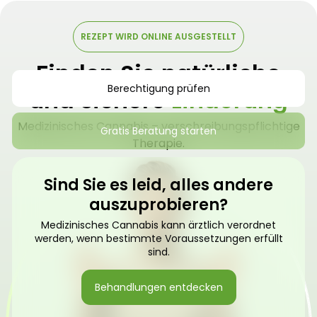
REZEPT WIRD ONLINE AUSGESTELLT
Finden Sie natürliche
Berechtigung prüfen
und sichere
Linderung
Medizinisches Cannabis – verschreibungspflichtige
Gratis Beratung starten
Therapie.
Sind Sie es leid, alles andere
auszuprobieren?
Medizinisches Cannabis kann ärztlich verordnet
werden, wenn bestimmte Voraussetzungen erfüllt
sind.
Behandlungen entdecken